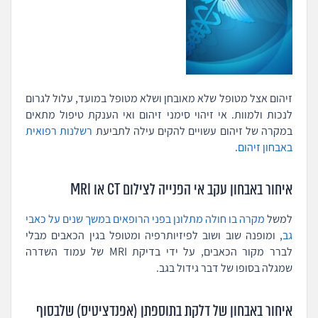
זיהום אצל מטופל שלא מאובחן ושלא מטופל במועד, עלול לגרום
לנכות ולמוות. אי זיהוי סימני זיהום ואי הענקת טיפול מתאים
במקרה של זיהום עשויים להקים עילה לתביעת
רשלנות רפואית
באבחון זיהום
.
איחור באבחון עקב אי הפנייה לצילום CT או MRI
למשל
מקרה בו חולה מתלונן בפני הרופאים במשך שנים על כאבי
גב
, ומופנה שוב ושוב לפיזיותרפיה ומטופל בגין הכאבים מבלי
לברר מקור הכאבים, על ידי בדיקת MRI של עמוד השדרה
שמגלה בסופו של דבר גידול בגב.
איחור באבחון של דלקת בתוספתן (אפנדציטיס) שלבסוף