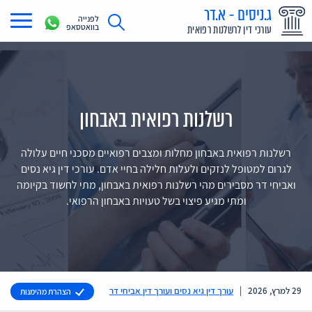
ג.ניסים - א.דר
לפנייה
בוואטסאפ
עורכי דין לרשלנות רפואית
תחומי עיסוק
מדריך רשלנות רפואית
רשלנות רפואית באבחון
תביעת רשלנות רפואית
תביעות בתקשורת
רשלנות רפואית באבחון מחלות ומצבים רפואיים מסכני חיים עלולה
לגרום למטופל לנזקים ולעלות חלילה בחיי אדם. עורכי דין גיא נסים
אודות
ואביחי דר מסבירים מהי רשלנות רפואית באבחון, מתי לחשוד בקיומה
ומתי מגיע פיצוי בשל טעויות באבחון הרפואי.
צור קשר
29 למרץ, 2026
|
עורך דין גיא נסים ועורך דין אביחי דר
הצהרת מהימנות