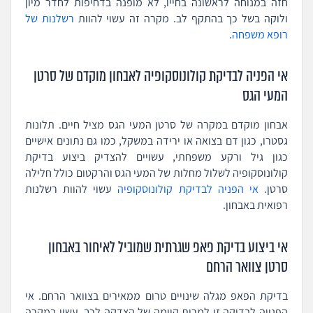
חזה במנוחה לראשונה בחייו, לא מופנה בדחיפות לחדר מיון
ולוקה בשל כך בהתקף לב. מקרה זה עשוי להוות
רשלנות של
רופא משפחה
.
אי הפניה לבדיקת קולונוסקופיה לאבחון מוקדם של סרטן
המעי הגס
אבחון מוקדם במקרה של סרטן המעי הגס מציל חיים. תלונות
גסטרו, כגון דם בצואה או ירידה במשקל, כמו גם נתונים אישיים
כגון גיל ורקע משפחתי, עשויים להצדיק ביצוע בדיקת
קולונוסקופיה לשלול מחלות של המעי הגס והרקטום כולל חלילה
סרטן.
אי הפניה לבדיקת קולונוסקופיה
עשוי להוות רשלנות
רפואית באבחון.
אי ביצוע בדיקת פאפ שגרתית שמוביל לאיחור באבחון
סרטן צוואר הרחם
בדיקת הפאפ מגלה שינויים טרום ממאירים בצוואר הרחם. אי
הפנייה לבדיקה זו למרות קיומה של הצדקה לכך, עשוי במקרה