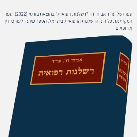
ספרו של עו"ד אביחי דר "רשלנות רפואית" בהוצאת בורסי (2022). ספר
המקיף את כל דיני הרשלנות הרפואית בישראל. הספר מיועד לעורכי דין
ולרופאים.