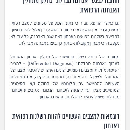
החובה לבצע "אבחנה מבדלת" כחלק מתהליך
האבחנה הרפואית
גם כאשר הרופא סבור כי נתוני המטופל מכוונים למצב רפואי
מסוים, עדיין אין הוא יוצא ידי חובתו והוא עדיין עלול להיות חשוף
לתביעת רשלנות רפואית באבחון באם שגה באבחנה, כל עוד לא
נקט בדרכי אבחון מקובלות- בתוך כך ביצוע אבחנה מבדלת.
מחובתו של רופא בשלב הראשוני של תהליך אבחון המטופל
לערוך "אבחנה מבדלת" (Differential Diagnosis) – להציב
רשימת מחלות ומצבים רפואיים שונים העשויים להסביר מצבו של
המטופל, ולשלול בזה אחר זה, מהחמורה לקלה, את המחלות
העשויות להתיישב עם תלונותיו של החולה ו/או הסימנים
שמופיעים אצלו, עד להגעה לאבחנה הנכונה. אי ביצוע אבחנה
מבדלת עשוי להיחשב לרשלנות רפואית באבחון.
דוגמאות למצבים העשויים להוות רשלנות רפואית
באבחון