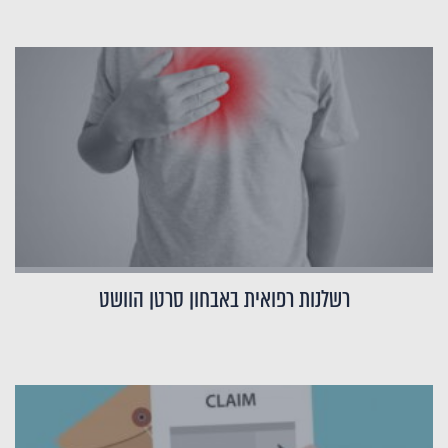
רשלנות רפואית באבחון סרטן הוושט