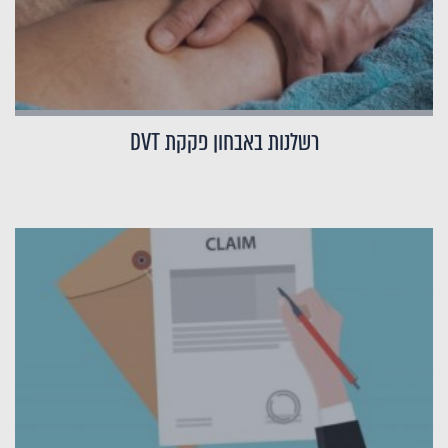
רשלנות באבחון פקקת DVT