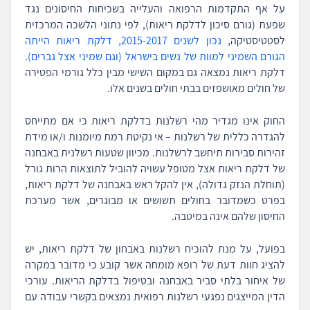
על אף התקדמות הרפואה והעלייה בשכיחות החיסונים נגד
שפעת (גורם סיכון לדלקת ריאות), לפי נתוני הלשכה המרכזית
לסטטיסטיקה,
נכון לשנים 2015-2017, דלקת ריאות הייתה
הגורם השמיני למוות של נשים בישראל (וגם שמיני אצל גברים)
.
דלקת ריאות נמצאה גם במקום השישי מבין כלל גורמי הפטירה
של חולים מאושפזים בבתי חולים בשנים אלו.
החוק אינו מגדיר מהי רשלנות בדלקת ריאות כי אם מתייחס
להגדרה כללית של רשלנות – אי נקיטת רמת מיומנות ו/או מידת
זהירות סבירות תיחשב לרשלנות. מכיוון שטעות רשלנית באבחנה
של דלקת ריאות אצל מטופל עשויה להוביל לתוצאות הרות גורל
(תוחלת הנזק גדולה), אין להקל ראש באבחנה של דלקת ריאות,
בפרט כשמדובר בחולים תשושים או מבוגרים, אשר מערכת
החיסון שלהם אינה במיטבה.
בפועל, על מנת להוכיח רשלנות באבחון של דלקת ריאות, יש
להציג חוות דעת של רופא מומחה אשר קובע כי מדובר במקרה
של איחור בלתי סביר באבחנה ובטיפול בדלקת הריאות. עורכי
הדין המייצגים נפגעי רשלנות רפואית נמצאים בקשרי עבודה עם