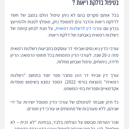
בטיפול בדלקת ריאות ?
בכל אותם מקרים בהם לא ניתן טיפול הולם במצב של חשד
לדלקת ריאות והדבר גרם למטופל נזק, מומלץ לפנות ולהתייעץ
בנדון עם
עורכי דין לרשלנות רפואית
, על מנת לבחון קיומה של
רשלנות רפואית באבחנה של דלקת ריאות.
עורכי הדין גיא נסים ואביחי דר עוסקים בתביעות רשלנות רפואית
מזה כ-20 שנה. לעורכי הדין התמחות בכל תחומי הרפואה: הריון
ולידה, ניתוחים, טיפול ואבחון מחלות.
עורך דין אביחי דר הינו מחבר ספר יסוד בתחום: "רשלנות
רפואית" (הוצאת בורסי 2022). הספר נמצא בשימוש מוסדות
אקדמאיים וספריות בתי המשפט.
כל תיק שנבחר לטיפולם של עורכי הדין מטופל ישירות על ידי
שניהם, ללא מעורבות של מתמחים או עורכי דין זוטרים.
שכר הטרחה מבוסס על הצלחה בלבד, בבחינת "לא זכית – לא
שילמת". לכן, כל תיק שנבחר לטיפול עורכי הדין נבדק בקפידה.