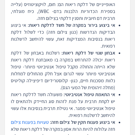
האופייניים של דלקת ריאות הם: חום, לויקוציטוזיס (עלייה
בספירת הכדוריות הלבנות בדם- WBC), כיח מוגלתי,
תרבית דם חיובית ותסנין דלקתי בצילום חזה.
אי ביצוע בירור במקרה של חשד לדלקת ריאות:
אי ביצוע
הבדיקות הנדרשות (כגון צילום חזה) כדי לשלול דלקת
ריאות בנסיבות המצדיקות זאת, עשוי להיחשב לרשלנות
רפואית.
אבחון שגוי של דלקת ריאות:
רשלנות באבחון של דלקת
ריאות יכולה להתרחש במקרה בו מאובחנת דלקת ריאות
שלא הייתה והחולה מקבל טיפול אנטיביוטי מיותר- טיפול
אנטיביוטי מיותר עשוי לגרום אצל חלק מהחולים למחלות
נלוות מסכנות חיים, כגון- קלוסטרידיום דיפיצילה קוליטיס
(מחלה זיהומית של המעי הגס).
אי התאמת טיפול אנטיביוטי:
משעולה חשד לדלקת ריאות
יש לקחת תרבית על מנת לזהות סוג החיידק ולהתאים לו
טיפול אנטיביוטי ממגר. אי נטילת תרבית בנסיבות אלו עשוי
להיחשב לרשלנות רפואית.
אי ביצוע פענוח תקין של צילום חזה:
טעויות בפענוח צילום
חזה עלולות להיות הרות אסון במקרה של דלקת ריאות שלא