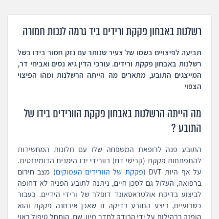
רשלנות באבחון פקקת ורידים ביד גרמה לנכות חמורה
תביעה לפיצויים בשמו של צעיר שנותר עם נזק חמור בידו בשל
רשלנות באבחון פקקת ורידים. עורכי הדין גיא נסים ואביחי דר,
המייצגים התובע, מתארים מה הייתה הרשלנות ומהו הפיצוי
הצפוי
מה הייתה הרשלנות באבחון פקקת הוורידים בידו של
התובע ?
התובע פנה לרופאת המשפחה שלו עם תלונות המחשידות
להתפתחות פקקת (קרישי דם) בוורידי ידו הימנית הדומיננטית.
על אף היות DVT (
פקקת של הוורידים העמוקים
) מצב חירום
ברפואה, העלול גם לסכן חיים, ניתנה לתובע הפניה לא דחופה
לביצוע בדיקת אולטראסאונד דופלר של ורידי הידיים. כעבור
כשבועיים, ביצע התובע בדיקה זו שאכן איבחנה פקקת והוא
הופנה בבהילות על ידי הבודק לחדר מיון. שם, הותחל טיפול ראוי