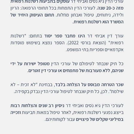
עורכי הדין גיא נסים ואביחי דר
עוסקים בתביעות רשלנות רפואית
מזה כ-20 שנה
. לעורכי הדין התמחות בכל תחומי הרפואה: הריון
ולידה, ניתוחים, טיפול ואבחון מחלות.
תחום העיסוק היחיד של
המשרד הוא רשלנות רפואית
.
עורך דין אביחי דר
הינו מחבר ספר יסוד
בתחום: "רשלנות
רפואית" (הוצאת בורסי 2022). הספר נמצא בשימוש מוסדות
אקדמאיים וספריות בתי המשפט.
כל תיק שנבחר לטיפולם של עורכי הדין
מטופל ישירות על ידי
שניהם, ללא מעורבות של מתמחים או עורכי דין זוטרים
.
שכר הטרחה מבוסס על הצלחה בלבד
, בבחינת "לא זכית – לא
שילמת". לכן, כל תיק שנבחר לטיפול עורכי הדין נבדק בקפידה.
לעורכי הדין גיא נסים ואביחי דר
ניסיון רב שנים והצלחות רבות
בייצוג נפגעי רשלנות רפואית, לאחר טיפול במאות תביעות
וזכייה
במיליוני שקלים של פיצויים
עבור לקוחותיהם.