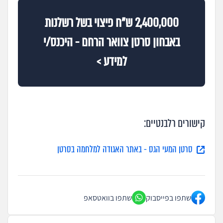
2,400,000 ש"ח פיצוי בשל רשלנות
באבחון סרטן צוואר הרחם - היכנס/י
למידע >
קישורים רלבנטיים:
סרטן המעי הגס - באתר האגודה למלחמה בסרטן
שתפו בפייסבוק
שתפו בוואטסאפ