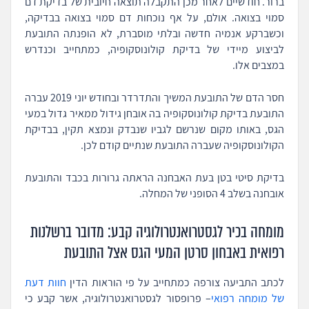
ברור. חודשיים לאחר מכן התקבלה תוצאה חיובית של בדיקת דם
סמוי בצואה. אולם, על אף נוכחות דם סמוי בצואה בבדיקה,
וכשברקע אנמיה חדשה ובלתי מוסברת, לא הופנתה התובעת
לביצוע מיידי של בדיקת קולונוסקופיה, כמתחייב וכנדרש
במצבים אלו.
חסר הדם של התובעת המשיך והתדרדר ובחודש יוני 2019 עברה
התובעת בדיקת קולונוסקופיה בה אובחן גידול ממאיר גדול במעי
הגס, באותו מקום שנרשם לגביו שנבדק ונמצא תקין, בבדיקת
הקולונוסקופיה שעברה התובעת שנתיים קודם לכן.
בדיקת סיטי בטן בעת האבחנה הראתה גרורות בכבד והתובעת
אובחנה בשלב 4 הסופני של המחלה.
מומחה בכיר לגסטרואנטרולוגיה קבע: מדובר ברשלנות
רפואית באבחון סרטן המעי הגס אצל התובעת
לכתב התביעה צורפה כמתחייב על פי הוראות הדין
חוות דעת
של מומחה רפואי
– פרופסור לגסטרואנטרולוגיה, אשר קבע כי