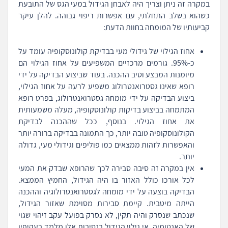
במקרה זה ניתן וצריך היה לאבחן הגידול במעי הגס של התובעת
כשהוא בשלב התחלתי, עם אפשרות ריפוי גבוהה. להלן עיקר
קביעותיו של המומחה בחוות הדעת:
אחוז הגילוי של גידולי מעי בבדיקת קולונוסקופיה עומד על
כ-95%. גורמים מרכזיים המשפיעים על אחוז הגילוי הם
מיומנות המבצע וטיב ההכנה. בעוד שביצוע הבדיקה על ידי
רופא שאינו גסטרואנטרולוג משפיע לרעה על אחוז הגילוי,
ביצוע הבדיקה על ידי מומחה גסטרואנטרולוג, בפרט רופא
המתמחה בביצוע בדיקות קולונוסקופיה, מעלה משמעותית
את אחוז הגילוי. בנוסף, ככל שההכנה לבדיקת
הקולונוסקופיה טובה יותר, כך התמונה בבדיקה ברורה יותר
והאפשרות לזהות ממצאים כמו פוליפים וגידולי מעי, גדולה
יותר.
אין במקרה זה סיבה סבירה לכך שהרופא שבדק את המעי
לכל אורכו כולל האזור בו היה הגידול, החמיץ הממצא.
הבדיקה בוצעה על ידי מומחה לגסטרואנטרולוגיה וההכנה
הייתה מיטבית. קיימת סבירות מסוימת שאזור הגידול,
שנכתב שנסרק והיה תקין, לא נסרק בפועל עקב זיהוי שגוי
של האנטומיה. אי גילוי הגידול בנסיבות אלו מלמד בעקיפין