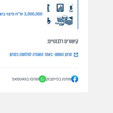
3,000,000 ש"ח פיצוי בשל איחור באבחון סרטן השד - היכנס/י למידע
קישורים רלבנטיים:
סרטן הוושט- באתר האגודה למלחמה בסרטן
שתפו בפייסבוק
שתפו בוואטסאפ