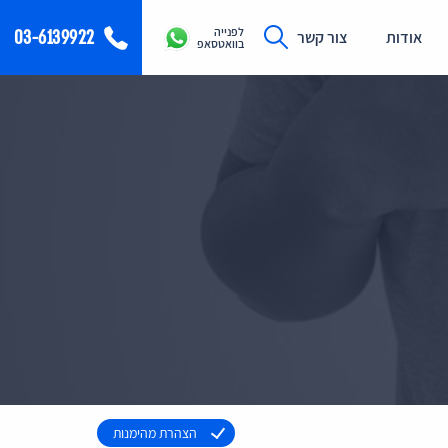
לפנייה
03-6139922
אודות
צור קשר
בוואטסאפ
הצהרת מהימנות