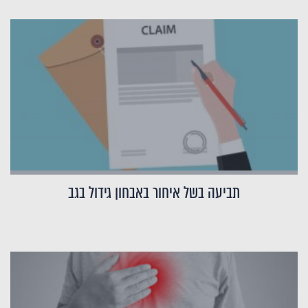
תביעה בשל איחור באבחון גידול בגב