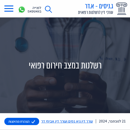
ג.ניסים - א.דר
לפנייה
בוואטסאפ
עורכי דין לרשלנות רפואית
תחומי עיסוק
מדריך רשלנות רפואית
תביעת רשלנות רפואית
רשלנות במצב חירום רפואי
תביעות בתקשורת
אודות
צור קשר
21 לנובמבר, 2024
|
עורך דין גיא נסים ועורך דין אביחי דר
הצהרת מהימנות