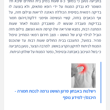
בתביעה נטען כי במשך כ-8 שעות במיון בית החולים שיבא תל
השומר לא נבדק המנוח על ידי רופא מתאים, ולא בוצעה לו
בדיקה רפואית בסיסית הכוללת האזנה לריאות וצילום חזה, על
אף הכאבים בחזה, קשיי הנשימה וסימני דלקת/זיהום חמור
בבדיקות מעבדה שנעשו לו. משנבדק המנוח לאחר שעות
המתנה רבות, נמצא שהריאה שלו קרסה והוא הונשם. צילום חזה
הוביל לגילוי קרע של הוושט – מצב חירום רפואי המחייב טיפול
מהיר. בפועל, התעכבו בבית החולים שעות רבות עד שהוכנס
המנוח לניתוח לתיקון הקרע בוושט. למרבה הצער, נטען בתביעה
כי בשל העיכוב באבחנה ובטיפול, נפטר המנוח על שולחן הניתוח.
רשלנות באבחון סרטן הוושט גרמה לנכות חמורה -
היכנס/י למידע נוסף