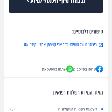
לב בחדר מיון- היכנס/י למידע >
קישורים רלבנטיים:
כירורגיה של הוושט- ד"ר צבי קויפמן אתר ויקירפואה
שתפו בפייסבוק
שתפו בוואטסאפ
מאגר המידע רשלנות רפואית
רשלנות רפואית גניקולוגיה
(5)