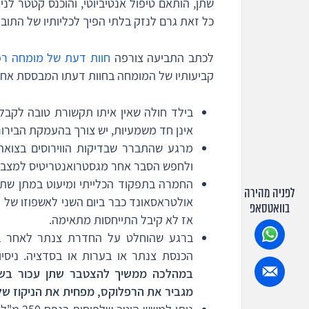
שתן, הותאם טיפול אנטיביוטי, והוכנס קטטר לנ
כל זאת גרם לנזק בלתי הפיך לכליותיו של התוב
לכתב התביעה צורפה
חוות דעת של מומחה רפ
קביעותיו של המומחה בחוות דעתו המבססת אחרי
בילד חולה שאין איתו תקשורת טובה לקבל
אינן חד משמעיות, יש צורך בהעמקת הבירור
מרגע שהתברר שבדיקות הווירוסים בצואה ש
ולחפש הסבר אחר מגסטרואנטריטיס למצבו
החמרה בתפקוד הכלייתי ומיעוט במתן שתן 
לפניה מהירה
אולטראסאונד כבר ביום השני לאשפוזו של ה
בוואטסאפ
אז לא קיבל התייחסות מתאימה.
ברגע שהוחלט על החדרת צנתר לאחר ביצוע
הכנסת צנתר או בערות או בסדציה. ניסי
במהלכה ממשיך להצטבר שתן עכור בשל
מגביר את הרפלוקס, מפחית את הניקוז של ה