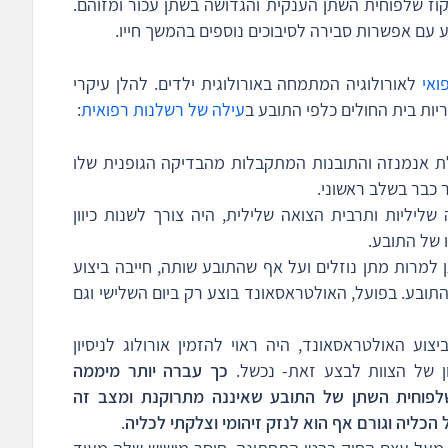
יקוז שלפוחית השתן הענקית והגדושה בשתן עכור ומזוהם.
ע עם אפשרות סבירה לסיבוכים נוספים בהמשך חייו.
ואי
לאורולוגיה המתמחה באורולוגית ילדים. להלן עיקרי
ות בית החולים כלפי התובע ב
עילה של רשלנות רפואית
:
ת אנמנזה והתובנות המתקבלות מהבדיקה הגופנית שלו
 כבר בשלב ראשוני.
ליליות ותרבית הצואה שלילית, היה צורך לשנות כיוון
 של התובע.
למרות מתן נוזלים ועל אף שהתובע שותה, חייבה ביצוע
תובע. בפועל, האולטראסאונד בוצע רק ביום השלישי וגם
 האולטראסאונד, היה ראוי להזמין אורולוג לניסיון
ון של הצוות לבצע זאת- נכשל.
כך עברה יותר מיממה
פוחית השתן של התובע שאיננה מתרוקנת ומצב זה
כליה וגורם אף הוא לנזק זיהומי וצלקתי לכליה
.