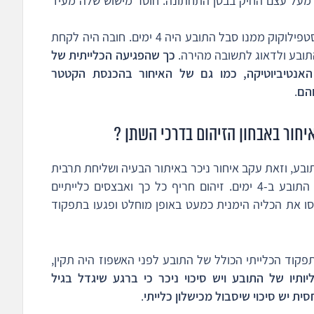
שש היטב שלפוחית בנפח 250 מ"ל מעל עצם החיק בבטן התחתונה. חוסר מישוש שלה מעיד
משך האיחור במתן אנטיביוטיקה לחיידק הסטפילוקוק ממנו סבל התובע היה 4 ימים. חובה היה לקחת
התובע ולדאוג לתשובה מהירה.
כך שהפגיעה הכלייתית של
אנטיביוטיקה, כמו גם של האיחור בהכנסת הקטטר
והם
.
יחור באבחון הזיהום בדרכי השתן ?
בע, וזאת עקב איחור ניכר באיתור הבעיה ושליחת תרבית
שתן, התאחר הטיפול בזיהום בדרכי השתן של התובע ב-4 ימים. זיהום חריף כל כך ואבצסים כלייתיים
סו את הכליה הימנית כמעט באופן מוחלט ופגעו בתפקוד
קוד הכלייתי הכולל של התובע לפני האשפוז היה תקין,
ותיו של התובע ויש סיכוי ניכר כי ברגע שיגדל בגיל
ית יש סיכוי שיסבול מכישלון כלייתי
.