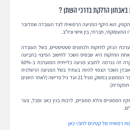
 באבחון הדלקת בדרכי השתן ?
 הקטין, הוא היקף הפגיעה הרפואית לצד העובדה שמדובר
התעסוקתי, חברתי, בין אישי וכיו"ב.
רכת הנזק לחזקות ולנתונים סטטיסטיים, בשל העובדה
חת החזקות היא שבסיס השכר לחישוב הפיצוי בתביעה
שכזו הוא השכר הממוצע במשק. לדוגמה, במקרה זה נגרמה לתובע פגיעה כלייתית המוערכת ב-60%
אובדן השכר הצפוי להיות בעתיד בשל הפגיעה הרשלנית
בכליות, יחושב הפסד חודשי של 60% מגובה השכר הממוצע במשק, מגיל 21 ועד גיל פרישה (לאחר היוונים
תפקודית).
קיו הממוניים והלא ממוניים, לרבות בגין כאב וסבל, צער
ם.
ת רפואית של קטינים לחצ/י כאן