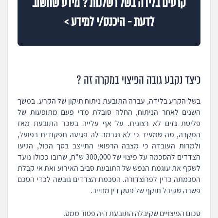
קרעים בלידה בשל רשלנות ? מידע שחשוב
לדעת - היכנס/י למידע >
כיצד נקבע גובה הפיצוי במקרה זה ?
בשל הקרע בלידה, עברה התובעת ניתוח תיקון של הקרע. במשך
השנים לאחר הניתוח, החלה סובלת מדי פעם מתופעות של
פליטת גזים לא רצונית. על אף עלייה בשכר התובעת מאז
המקרה, מה שמעיד כי לא נגרמה לה פגיעה תפקודית בפועל,
ולמרות העובדה כי מצבה הרפואי התייצב בסך הכול, הגיעו
הצדדים להסכמה על פיצוי של 300,000 ש"ח, שרובו ככולו נועד
לשקף את עוגמת הנפש של התובעת סביב האירוע ואת אי קבלת
הסכמתה כדין לפרוצדורה. הסכמת הצדדים גובשה לכדי הסכם
פשרה שקיבל תוקף של פסק דין מחייב.
סכום הפיצויים שקיבלה התובעת היה פטור ממס.