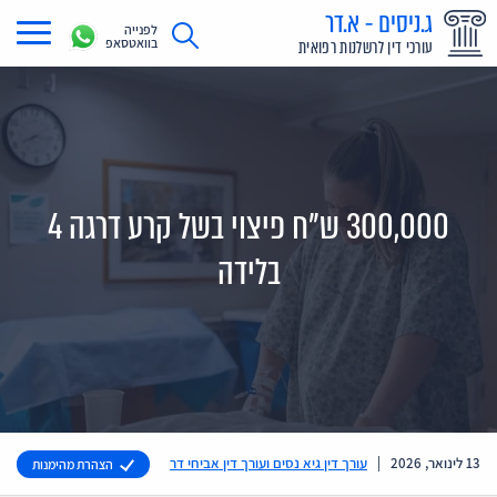
ג.ניסים - א.דר
לפנייה
בוואטסאפ
עורכי דין לרשלנות רפואית
תחומי עיסוק
מדריך רשלנות רפואית
תביעת רשלנות רפואית
300,000 ש"ח פיצוי בשל קרע דרגה 4
תביעות בתקשורת
בלידה
אודות
צור קשר
13 לינואר, 2026
|
עורך דין גיא נסים ועורך דין אביחי דר
הצהרת מהימנות