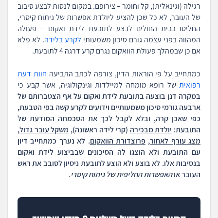
רגילה (וגינאלית), קל וחומר – צירופם. במקום לנסות לבצע סיבוב
של העובר, לא כל שכן להציע ליולדת אפשרות של ניתוח קיסרי,
החליטו בבית החולים לבצע לתובעת לידת ואקום – פעולה
המהווה בפני עצמה גורם סיכון משמעותי
לקרע בלידה
. לא פלא
אם כן שבמהלך פעולת הוואקום נגרם קרע דרגה 4 לתובעת.
כמתחייב על פי הוראות הדין, צורפה לכתב התביעה
חוות דעת
רפואית
של רופא מומחה למיילדות וגינקולוגיה, אשר קבע כי
במקרה דנן בוצעה בתובעת לידת ואקום על אף הצטברותם של
ארבעה גורמי סיכון משמעותיים וידועים לקרע קשה בפי הטבעת,
כפי שאכן קרה, ובלא לקבל לכך את הסכמתה המודעת של
התובעת:
יולדת מבכירה
(קרי לידה ראשונה),
משקל עובר גדול
,
מצג עורף לאחור
,
פרוצדורת הוואקום
. לא נערך כמתחייב דיון
עם התובעת ולא הוצגו לה הסיכונים שבביצוע לידת ואקום
בנסיבות אלו. לא בוצע ולא הוצע לתובעת ניסיון לסובב את ראש
העובר או
האפשרות החליפית של ניתוח קיסרי
.