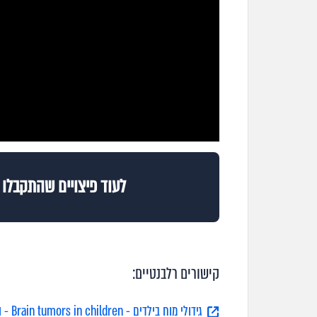
לעוד פיצויים שהתקבלו ב
קישורים רלבנטיים:
גידולי מוח בילדים - Brain tumors in children - ויקירפואה