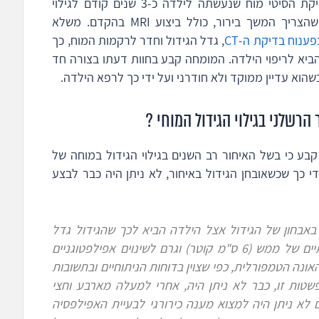
בלבד. בכל מקרה, הסביר המומחה, כבר בבדיקת הסיטי מוח שנעשתה לילדה כ-3 שנים קודם לגילוי
הגידול, ניתן היה להבחין בממצא מוחי חשוד שהצריך המשך בירור, כולל ביצוע MRI בהקדם. משלא
ענוח בדיקת ה-CT
, גדל הגידול וחדר לרקמות המוח, כך
הביא לריפוי הילדה. המומחה קבע בחוות דעתו בצורה חד
הוא עדיין ממוקד ולא חודרני ועל ידי כך לרפא הילדה.
רשלני בגילוי הגידול המוחי ?
בע כי בשל האיחור רב השנים בגילוי הגידול במוחה של
י כך שכשאובחן הגידול באיחור, לא ניתן היה כבר לבצע
באבחון של הגידול
אצל הילדה הביא לכך שהגידול גדל
מש (6 ס"מ קוטר)
וגרם לשינוים אפילפטוגניים
האונה הטמפורלית
, כפי שצוין בדוחות הניתוחיים ובתשובות
טות זו, כבר לא ניתן היה, אחרי למעלה מארבע וחצי
ם לא ניתן היה למצוא מענה כירורגי לבעיית האפילפסיה