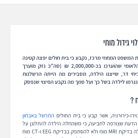
י גידול מוחי
המשפט המחוזי מרכז, נקבע כי בית חולים יפצה קטינה
ב-1,800,000 ש"ח, מעבר לתגמולי הביטוח הלאומי שהוערכו בכ-2,000,000 ₪ (סה"כ נזק מוערך
נסים ואביחי דר, שייצגו הילדה, מסבירים מה הייתה הרשלנות
נגרמו לילדה בשל כך ועל סמך מה נקבע הפיצוי שנפסק
 ?
רו-כירורגיה, אשר קבע כי בית החולים
התרשל באבחון
הדעת שצורפה לתביעה, כי משהחלה הילדה להתלונן על
אירוע התנתקות, סביב גיל 3, היה מקום לבצע לה בדיקת MRI מוח ולא להסתפק בבדיקת EEG ו-CT מוח