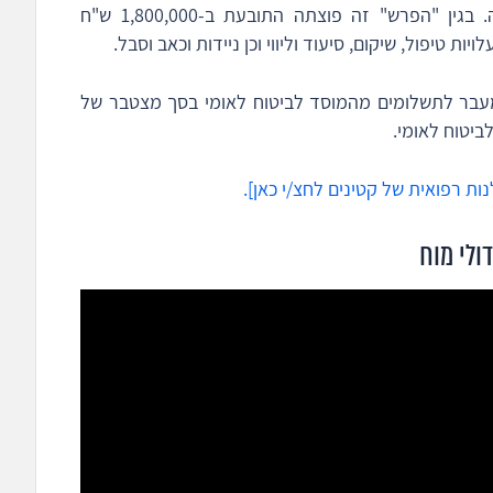
הרשלנות יכול וניתן היה למזער נזקי המחלה. בגין "הפרש" זה פוצתה התובעת ב-1,800,000 ש"ח
יות טיפול, שיקום, סיעוד וליווי וכן ניידות וכאב וסבל.
ו מעבר לתשלומים מהמוסד לביטוח לאומי בסך מצטבר של
ות רפואית של קטינים לחצ/י כאן].
ולי מוח