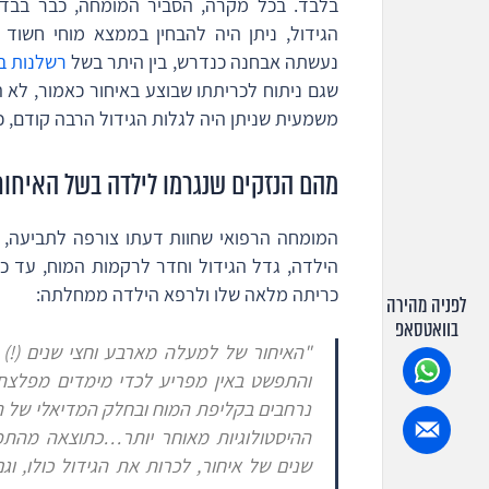
נעשתה אבחנה כנדרש, בין היתר בשל
רשלנות בפ
שגם ניתוח לכריתתו שבוצע באיחור כאמור, לא 
משמעית שניתן היה לגלות הגידול הרבה קודם, כש
מהם הנזקים שנגרמו לילדה בשל האיחור ה
המומחה הרפואי שחוות דעתו צורפה לתביעה, ק
הילדה, גדל הגידול וחדר לרקמות המוח, עד כד
כריתה מלאה שלו ולרפא הילדה ממחלתה:
לפניה מהירה
בוואטסאפ
"
האיחור של למעלה מארבע וחצי שנים (!) 
והתפשט באין מפריע לכדי מימדים מפלצתיים של מ
נרחבים בקליפת המוח ובחלק המדיאלי של 
ההיסטולוגיות מאוחר יותר…כתוצאה מהתפש
שנים של איחור, לכרות את הגידול כולו, וג