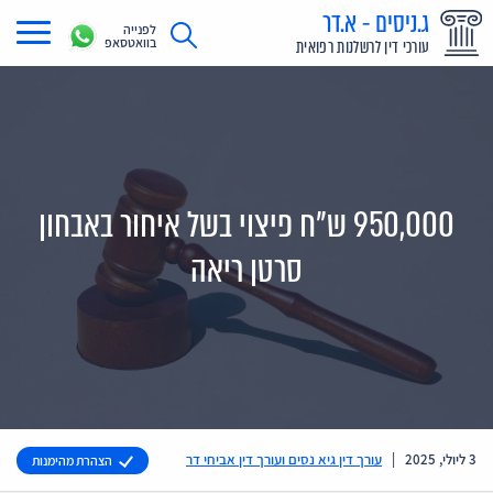
ג.ניסים - א.דר
לפנייה
בוואטסאפ
עורכי דין לרשלנות רפואית
תחומי עיסוק
מדריך רשלנות רפואית
תביעת רשלנות רפואית
950,000 ש"ח פיצוי בשל איחור באבחון
תביעות בתקשורת
סרטן ריאה
אודות
צור קשר
3 ליולי, 2025
|
עורך דין גיא נסים ועורך דין אביחי דר
הצהרת מהימנות