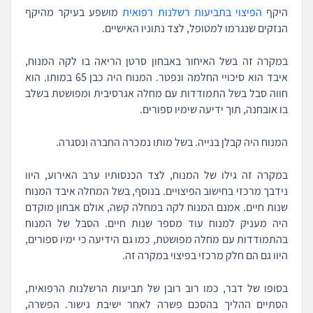
היקף
הפיצוי בתביעות רשלנות רפואית
מושפע בעיקר מהיקף
הנזקים שנגרמו למטופל, לצד נתוניו האישיים.
במקרה זה בשל האיחור באבחון סרטן הריאה בו לקה המנוח,
איבד הוא סיכויי החלמה ונפטר. המנוח היה כבן 65 במותו. הוא
חווה סבל בשל התמודדות עם מחלה אגרסיבית ומפושטת בשלב
בו אובחנה, תוך ידיעה שימיו ספורים.
המנוח היה קבלן בנייה. בשל מותו נמכרה החברה ונסגרה.
במקרה זה גילו של המנוח, לצד הכנסותיו ערב האירוע, היוו
נידבך מרכזי בחישוב הפיצויים. בנוסף, בשל המחלה איבד המנוח
שנות חיים. אמנם המנוח לקה במחלה קשה, אולם אבחון מוקדם
היה מעניק למנוח עוד מספר שנות חיים. הסבל של המנוח
בהתמודדות עם מחלה מפושטת, כמו גם הידיעה כי ימיו ספורים,
היוו גם הם חלק מרכזי בפיצוי במקרה זה.
בסופו של דבר, כמו רוב רובן של תביעות הרשלנות הרפואית,
הסתיים ההליך בהסכם פשרה לאחר ישיבת גישור. הפשרה,