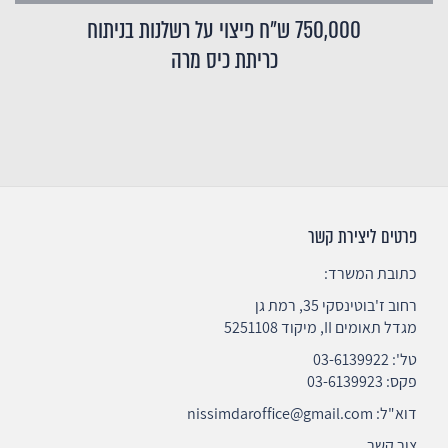
750,000 ש"ח פיצוי על רשלנות בניתוח
כריתת כיס מרה
פרטים ליצירת קשר
כתובת המשרד:
רחוב ז'בוטינסקי 35, רמת גן
מגדל תאומים II, מיקוד 5251108
טל':
03-6139922
פקס: 03-6139923
דוא"ל:
nissimdaroffice@gmail.com
צור קשר