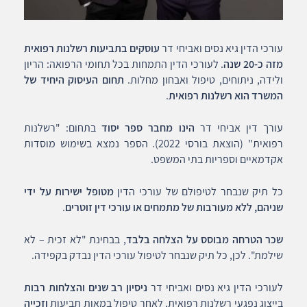
עורכי הדין גיא נסים ואביחי דר
עוסקים בתביעות רשלנות רפואית
מזה כ-20 שנה
. לעורכי הדין התמחות בכל תחומי הרפואה: הריון
ולידה, ניתוחים, טיפול ואבחון מחלות.
תחום העיסוק היחיד של
המשרד הוא רשלנות רפואית
.
עורך דין אביחי דר
הינו מחבר ספר יסוד
בתחום: "רשלנות
רפואית" (הוצאת בורסי 2022). הספר נמצא בשימוש מוסדות
אקדמאיים וספריות בתי המשפט.
כל תיק שנבחר לטיפולם של עורכי הדין
מטופל ישירות על ידי
שניהם, ללא מעורבות של מתמחים או עורכי דין זוטרים
.
שכר הטרחה מבוסס על הצלחה בלבד
, בבחינת "לא זכית – לא
שילמת". לכן, כל תיק שנבחר לטיפול עורכי הדין נבדק בקפידה.
לעורכי הדין גיא נסים ואביחי דר
ניסיון רב שנים והצלחות רבות
בייצוג נפגעי רשלנות רפואית, לאחר טיפול במאות תביעות
וזכייה