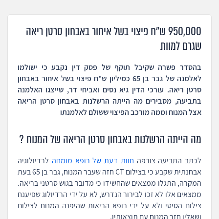
950,000 ש"ח פיצוי בשל איחור באבחון סרטן ריאה
שגרם למוות
בהסדר פשרה שקיבל תוקף של פסק דין נקבע כי ישולמו
לאלמנה של גבר בן 65 כמיליון ש"ח פיצוי בשל איחור באבחון
סרטן ריאה. עורכי הדין גיא נסים ואביחי דר, שייצגו האלמנה
בתביעה, מסבירים מה הייתה הרשלנות באבחון סרטן הריאה
אצל המנוח וממה מורכב הפיצוי ששולם לאלמנתו
מה הייתה הרשלנות באבחון סרטן הריאה של המנוח ?
לכתב התביעה צורפה
חוות דעת של רופא מומחה
לרדיולוגיה
אבחנתית שקבע כי בצילום CT חזה שעבר המנוח, גבר בן 65 בעת
המקרה, התגלו ממצאים שהחשידו כי מדובר בגוש סרטני בריאה.
ממצאים אלו לא זכו לבירור הנדרש, לא על ידי הרדיולוג שפיענח
צילום הסיטי ולא על ידי רופא הריאות שהיפנה המנוח לצילום
ושאליו חזר המנוח עם תוצאותיו.