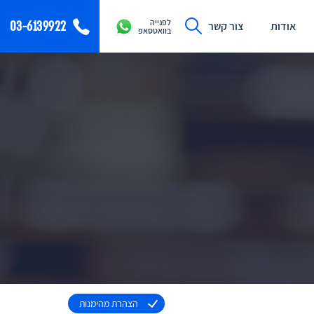
לפנייה
03-6139922
אודות
צור קשר
בוואטסאפ
הצהרת מהימנות