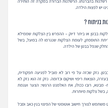
 רשלנות בהברגתו. הרשלנות הברורה במקרה זה הותירה
ו יש לפצות הילדה.
ת בניתוח ?
קות בבטן או ביתר דיוק – ההפרש בין הצלקות שממילא
יתת התוספתן, לעומת הצלקות שנגרמו לה בפועל, בשל
החלק שנפל בבטן של הילדה.
טן. נזק שכזה על פי רוב לא מוביל לפגיעה תפקודית,
זרה, הוצאות ריפוי ושיקום וכדומה. נזק זה הוא נזק לא
הפיצוי שניתן במקרה זה- 180,000 ש"ח- מבטא, רובו ככולו, את האלמנט הרגשי: הצער ועגמת
, בשל צלקות מיותרות.
 משתמש לצורך חישוב אוטומטי של הפיצוי בגין כאב וסבל