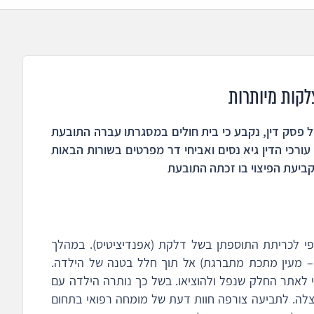
לקות מיותרות
קיבל ביום 17.9.2020 תוקף של פסק דין, נקבע כי בית חולים במסגרתו עברה התובעת
דיציט, יפצה אותה ב-180,000 ש"ח. עורכי הדין גיא נסים ואביחי דר מפרטים בשורות הבאות
ביעת הפיצוי בו זכתה התובעת
 ניתוח לפרוסקופי לכריתת התוספתן בשל דלקת (אפנדיציטיס). במהלך
 – מעין מתכת מתברגת) אל תוך חלל בטנה של הילדה.
 לאתר החלק שנפל ולהוציאו. בשל כך נותרה הילדה עם
אצלה. לתביעה צורפה חוות דעת של מומחה רפואי בתחום