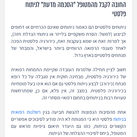
החובה לקבל מהמטופל "הסכמה מדעת" לניתוח
פלסטי
ניתוחים פלסטיים הם כאמור ניתוחים שאינם הכרחיים או דחופים
לביצוע (למשל: הסרת משקפיים בלייזר או ניתוחי הגדלת חזה),
אך למרות זאת או שמא בעקבות זאת, כירורגיה פלסטית הפכה
לאחד מענפי הרפואה הרווחיים ביותר בישראל, והמבחר של
מנתחים פלסטיים בארץ גדול.
חשוב לציין תחילה שלמרות העובדה שקיימת התמחות רפואית
של כירורגיה פלסטית, מבחינה חוקית אין מגבלה על כל רופא
מנתח (כירורג) לבצע ניתוח פלסטי גם אם הוא אינו בעל מומחיות
בכירורגיה פלסטית. במצב זה, אין פלא, אם כן, שמתרחשות
טעויות רבות בניתוחים בתחום רפואי-מסחרי זה.
אחת מהסיבות הנפוצות להגשת תביעה בגין
רשלנות רפואית
בניתוח
פלסטי היא כי המנותח לא היה מודע לסיבוכים אפשריים
הקשורים בניתוח, כמו גם היעדר תיאום ציפיות מראש עם
המטופל, ביחס לסיכויי ההצלחה של הניתוח.