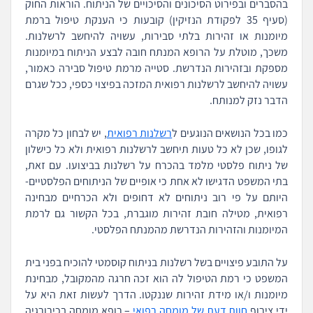
בהסברים ובפירוט הסיכונים והסיכויים של הניתוח. הוראות החוק
(סעיף 35 לפקודת הנזיקין) קובעות כי הענקת טיפול ברמת
מיומנות או זהירות בלתי סבירות, עשויה להיחשב לרשלנות.
משכך, מוטלת על הרופא המנתח חובה לבצע הניתוח במיומנות
מספקת ובזהירות הנדרשת. סטייה מרמת טיפול סבירה כאמור,
עשויה להיחשב לרשלנות רפואית המזכה בפיצוי כספי, ככל שגרם
הדבר נזק למנותח.
כמו בכל הנושאים הנוגעים ל
רשלנות רפואית
, יש לבחון כל מקרה
לגופו, שכן לא כל טעות תיחשב לרשלנות רפואית ולא כל כישלון
של ניתוח פלסטי מלמד בהכרח על רשלנות בביצועו. עם זאת,
בתי המשפט הדגישו לא אחת כי אופיים של הניתוחים הפלסטיים-
היותם על פי רוב ניתוחים לא דחופים ולא הכרחיים מבחינה
רפואית, מטילה חובת זהירות מוגברת, בכל הקשור גם לרמת
המיומנות והזהירות הנדרשת מהמנתח הפלסטי.
על התובע פיצויים בשל רשלנות בניתוח קוסמטי להוכיח בפני בית
המשפט כי רמת הטיפול לה הוא זכה חרגה מהמקובל, מבחינת
מיומנות ו/או מידת זהירות שננקטו. הדרך לעשות זאת היא על
ידי צירוף
חוות דעת של מומחה רפואי
– רופא מומחה בכירורגיה