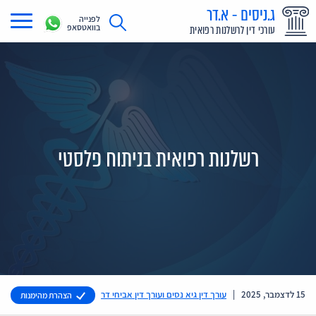
ג.ניסים - א.דר
לפנייה
בוואטסאפ
עורכי דין לרשלנות רפואית
תחומי עיסוק
מדריך רשלנות רפואית
תביעת רשלנות רפואית
רשלנות רפואית בניתוח פלסטי
תביעות בתקשורת
אודות
צור קשר
15 לדצמבר, 2025
|
עורך דין גיא נסים ועורך דין אביחי דר
הצהרת מהימנות