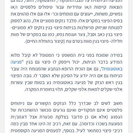
הפגיעה הניתוחית על מצבו התפקודי, התעסוקתי, הזוגי, כמו גם
הוצאות קיימות ו/או עתידיות עבור טיפולים פלסטיים ו/או
נפשיים, משחות, ייעוצים עם מומחים וכו'- אלו וגם אלו מהווים את
בסיס הפיצוי במקרים אלו. מלבד נזקים ממוניים אלו, נהוג לפסוק
למנותח שניזוק מרשלנות בניתוח פיצוי בגין נזקים לא ממוניים-
פיצוי בגין כאב וסבל, צער ועגמת נפש, כמו גם במקרים של מוות
חלילה- פיצוי בגין מוות בטרם עת (קיצור בתוחלת החיים).
במידה שמוכח בפני בית המשפט כי המטופל לא קיבל מלוא
המידע בדבר הניתוח, יכול וייפסק לו פיצוי גם בגין "
פגיעה
באוטונומיה
", גם אם הוכיח הרופא-הנתבע שהמנותח היה עובר
הניתוח גם אם היה יודע על הסיכון שלא הוסבר לו. גובה הפיצוי
בגין ראש הנזק של פגיעה באוטונומיה נע בטווח שבין עשרות
אלפי שקלים למאות אלפי שקלים, תלוי בחומרת המקרה.
חשוב לשים לב שבדרך כלל הנזקים הקשורים עם ניתוחים
פלסטיים אינם תפקודיים ואינם גורעים מכושר ההשתכרות של
הנפגע (אלא אם כן מדובר בצלקת מכערת אצל דוגמנ/ית
הפוגעת בשכרו וכדומה). עם זאת, רכיב זה הינו אחד מבין כמה
רכיבי פיצוי כמתואר לעיל. בנוסף, לפעמים הפגיעה הקוסמטית