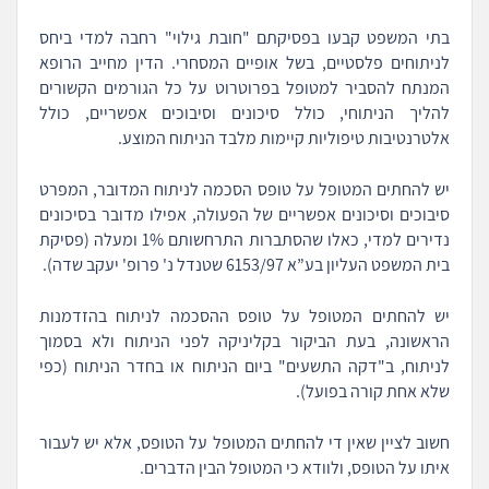
בתי המשפט קבעו בפסיקתם "חובת גילוי" רחבה למדי ביחס
לניתוחים פלסטיים, בשל אופיים המסחרי. הדין מחייב הרופא
המנתח להסביר למטופל בפרוטרוט על כל הגורמים הקשורים
להליך הניתוחי, כולל סיכונים וסיבוכים אפשריים, כולל
אלטרנטיבות טיפוליות קיימות מלבד הניתוח המוצע.
יש להחתים המטופל על טופס הסכמה לניתוח המדובר, המפרט
סיבוכים וסיכונים אפשריים של הפעולה, אפילו מדובר בסיכונים
נדירים למדי, כאלו שהסתברות התרחשותם 1% ומעלה (פסיקת
בית המשפט העליון בע”א 6153/97 שטנדל נ' פרופ' יעקב שדה).
יש להחתים המטופל על טופס ההסכמה לניתוח בהזדמנות
הראשונה, בעת הביקור בקליניקה לפני הניתוח ולא בסמוך
לניתוח, ב"דקה התשעים" ביום הניתוח או בחדר הניתוח (כפי
שלא אחת קורה בפועל).
חשוב לציין שאין די להחתים המטופל על הטופס, אלא יש לעבור
איתו על הטופס, ולוודא כי המטופל הבין הדברים.