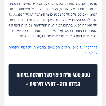
גורמת לפגיעה נפשית. במקרים אלו, ככל שהפגיעה הנפשית
פוגעת בתפקוד של הנפגע, עשוי הדבר להגדיל משמעותית את
הפיצוי (אם למשל בשל כך נפגע כושר השתכרותו של הנפגע). על
מנת לבסס טענות שכאלו, יש לצרף לתביעה, מלבד חוות דעת
של מומחה רפואי בתחום הכירורגיה הפלסטית, גם חוות דעת של
מומחה ברפואת הנפש (על פי רוב – מומחה לפסיכיאטריה).
עלות חוות דעת שכזו הינה בטווח של 5,000-10,000 ש"ח.
להרחבה על אופן חישוב הפיצויים בתביעות רשלנות רפואית
לחצ/י כאן
400,000 ש"ח פיצוי בשל רשלנות בניתוח
הגדלת חזה - לחצ/י לפרטים >