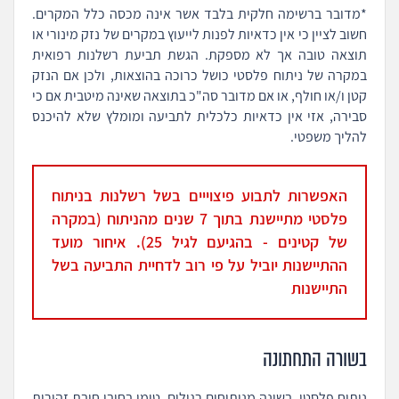
*מדובר ברשימה חלקית בלבד אשר אינה מכסה כלל המקרים.
חשוב לציין כי אין כדאיות לפנות לייעוץ במקרים של נזק מינורי או
תוצאה טובה אך לא מספקת. הגשת תביעת רשלנות רפואית
במקרה של ניתוח פלסטי כושל כרוכה בהוצאות, ולכן אם הנזק
קטן ו/או חולף, או אם מדובר סה"כ בתוצאה שאינה מיטבית אם כי
סבירה, אזי אין כדאיות כלכלית לתביעה ומומלץ שלא להיכנס
להליך משפטי.
האפשרות לתבוע פיצוייים בשל רשלנות בניתוח
פלסטי מתיישנת בתוך 7 שנים מהניתוח (במקרה
של קטינים - בהגיעם לגיל 25). איחור מועד
ההתיישנות יוביל על פי רוב לדחיית התביעה בשל
התיישנות
בשורה התחתונה
ניתוח פלסטי, בשונה מניתוחים רגילים, טומן בחובו חובת זהירות