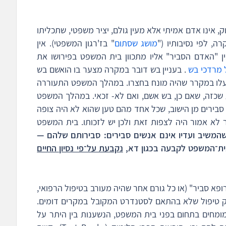
 אינו אדם אמיתי אלא מעין גולם, יציר משפטי, שתכליתו
, לפי נסיבותיו ("
מושג שסתום
" בז'רגון המשפטי). אין
ן "האדם הסביר" אליו מתכוון בית המשפט בפירושו את
 מרדכי בש
. בעניין בש דובר במקרה מצער בו הואשם בש
נעלו במקרר שהיה מונח בחצרו. במהלך המשפט התעוררה
שכזה, שאם כן, בש אשם, ואם לא- זכאי. במהלך המשפט
 סבירים מן הישוב, שכל אחד מהם טען שהוא לא היה צופה
לא אמור היה לצפות זאת ולכן יש לזכותו. בית המשפט
שהמשיב ועדיו אינם אנשים סבירים: סבירותם
שלהם —
בית־המשפט לקבעה בכגון דא,
נקבעת על־פי נסיון החיים
ופא סביר" (או כל גורם אחר שהיה מעורב בטיפול הרפואי,
ניק טיפול שלא בהתאם לסטנדרט המקובל במקרים דומים.
ומחים בתחום בפני בית המשפט, הנשענות בין היתר על