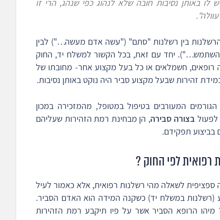
לו באותן נסיבות חובה שלא לנהוג כפי שנהג, הרי זו
וולה".
הרשלנות בין רשלנות "סתם" ("עשה אדם מעשה…") לבין
 השתמש…"). יחד עם זאת, בכל הקשור למשלח יד, החוק
זה רופאים, חשמלאים או כל בעל מקצוע אחר- מחובתו של
ידת זהירות שבעל מקצוע סביר היה נוקט באותן נסיבות.
גורמים המעורבים בטיפול במטופל, מהמזכירה במכון
 לפעול
בצורה סבירה
, הן מבחינת רמת הזהירות שעליהם
 בביצוע תפקידם.
 רפואית לפי החוק ?
ט בהגדרה ספציפית לשאלה מהי רשלנות רפואית, אלא כאמור לעיל
ע (רשלנות במשלח יד) כשקנה המידה הוא האדם הסביר.
מיהו הרופא הסביר אשר על פיו תיקבע רמת הזהירות