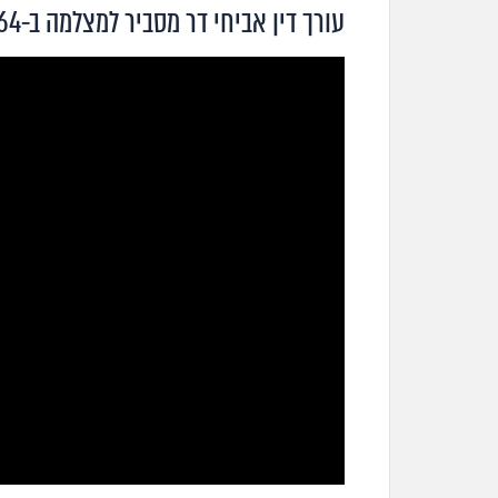
עורך דין אביחי דר מסביר למצלמה ב-64 שניות מהי רשלנות רפואית