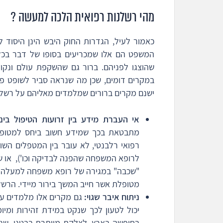
מהי רשלנות רפואית הלכה למעשה ?
כאמור לעיל, הגדרות החוק היבש הינן היסוד
המשפט הם אלו שמכריעים בסופו של דבר בכל
שהוצגו לפניהם. ברור גם שהשקפת עולם ונקו
במקרים דומים, שכן מה שנראה סביר לשופט פלו
ישנם מקרים ברורים שמלמדים מאליהם על רשלנו
אי העברת מידע בין זרועות הטיפול בינן
מתבטאת בכך שמידע חשוב ביחס למטופל,
רפואי רלבנטי, לא עובר בין המטפלים השו
לרופא המשפחה שהפנה לבדיקה וכו'), או 
"שכבה" במגירה של רופא משפחה למעלה 
מטופלת אשר חייב המשך בירור מיידי. הרשל
ניתוח איבר שגוי:
גם מקרים אלו מלמדים על
יכול לטעון לכך שנקט במידת זהירות ומיו
בחופשה בארץ, לצלקת מיותרת בבטנו, שנע