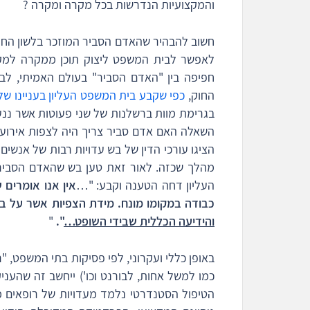
והמקצועיות הנדרשות בכל מקרה ומקרה ?
חשוב להבהיר שהאדם הסביר המוזכר בלשון החוק,
לאפשר לבית המשפט ליצוק תוכן ממקרה למקרה
חפיפה בין "האדם הסביר" בעולם האמיתי, לבי
החוק,
כפי שקבע בית המשפט העליון בעניינו של
בגרימת מוות ברשלנות של שני פעוטות אשר נ
השאלה האם אדם סביר צריך היה לצפות אירוע 
הציגו עורכי הדין של בש עדויות רבות של אנשים
מהלך שכזה. לאור זאת טען בש שהאדם הסביר 
העליון דחה הטענה וקבע: "…
אין אנו אומרים 
כבודה במקומו מונח. מידת הצפיות אשר על 
והידיעה הכללית שבידי השופט…
".
"
באופן כללי ועקרוני, לפי פסיקות בתי המשפט, "ר
כמו למשל אחות, לבורנט וכו') ייחשב זה שהע
הטיפול הסטנדרטי נלמד מעדויות של רופאים מ