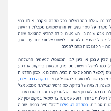
 לבחינת שאלת ההתרשלות בכל מקרה ומקרה, אולם בתי
 מקרה על סמך נסיבותיו והתרשמותם ממכלול הראיות
דת מבט שונה בין השופטים יכולה להביא לתוצאה שונה
ני יכול להיראות לא סביר לשופט אלמוני. יחד עם זאת,
ת – ריכזנו כמה מהם לפניכם:
 לבין עצמן או בינן לבין המטופל:
לפעמים הרשלנות
 כמו למשל רגישות מסוימת, תוצאות בדיקות או רקע
נים (למשל הרופא לאחות בבית החולים או מכון ההדמיה
שמידע חשוב לא מועבר למטופל עצמו.
במקרה בו טיפלנו
,
משנה, תוצאה של בדיקת ממוגרפיה שגילתה ממצא אצל
נות גרמה לאבחון מאוחר של סרטן שד ומוות בטרם עת.
 רשלנות ברורה. רופא שמנתח צד שמאל במקום ימין לא
מנות סבירות.
במקרה בטיפולנו
"זכה" תייר צרפתי שהיה
שתה בשל טעות בזיהוי הצד הנכון בו נמצא האפנדיציט