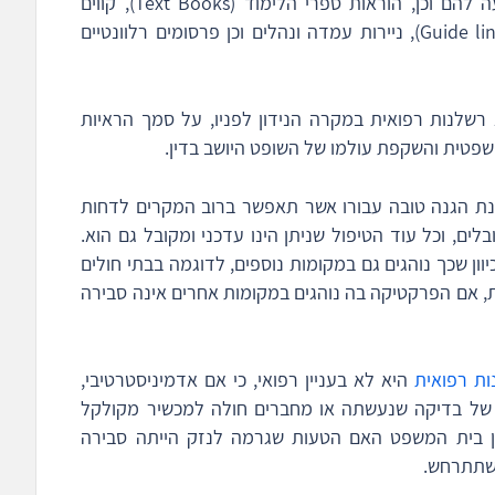
ניסיונם המקצועי, הפרקטיקה המקובלת הידועה להם וכן, הוראות ספרי הלימוד (Text Books), קווים
מנחים שפורסמו על ידי איגודים מקצועיים (Guide lines), ניירות עמדה ונהלים וכן פרסומים רלוונטיים
שלנות רפואית במקרה הנידון לפניו, על סמך הראיות
שפטית והשקפת עולמו של השופט היושב בדין.
ענת הגנה טובה עבורו אשר תאפשר ברוב המקרים לדחות
ים, וכל עוד הטיפול שניתן הינו עדכני ומקובל גם הוא.
ון שכך נוהגים גם במקומות נוספים, לדוגמה בבתי חולים
, אם הפרקטיקה בה נוהגים במקומות אחרים אינה סבירה
ת רפואית
היא לא בעניין רפואי, כי אם אדמיניסטרטיבי,
של בדיקה שנעשתה או מחברים חולה למכשיר מקולקל
ן בית המשפט האם הטעות שגרמה לנזק הייתה סבירה
 שתתרחש.