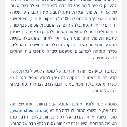
להעניק לו טיפול תרופתי להורדת לחץ הדם, ואולם בשל טעות
של אחות הטיפול הנמרץ, ניתן לתובע מינון הגבוה פי עשרה
מהמינון שצריך היה לתת לו (100 מ"ג במקום 10 מ"ג). טיפול שגוי
זה גרם לירידות גסות בלחץ הדם של התובע ולהופעת שבץ מוחי.
בית החולים ניסה לטשטש את הטעות ולמחוק הראייה לכך שניתן
לתובע הטיפול התרופתי השגוי, אך לאחר שהתקבלה בקשת
התובע באמצעות משרדנו לקבלת צו לבדוק מחשבי בית החולים,
נשלח מומחה למחשבים מטעמנו שבדק מחשבי בית החולים
וגילה המחיקה.
לכתב התביעה צורפה חוות דעת של מומחה לטיפול נמרץ, אשר
קבע בחוות דעתו כי במקרה זה ניתן לתובע טיפול הגבוה פי
עשרה מהמקובל. הטיפול במינון הגבוה גרם לצניחות גסות בלחץ
דמו של התובע.
מומחה לנוירולוגיה מטעם התובע קבע בחוות דעתו שצורפה
לתביעה, כי השבץ המוחי בו לקה התובע
(
watershed stroke
),
מוכר כשבץ מוחי שנגרם על רקע צניחות בלחצי הדם. מתן
הטיפול התרופתי השגוי גרם לצניחות גסות בלחץ הדם של התובע