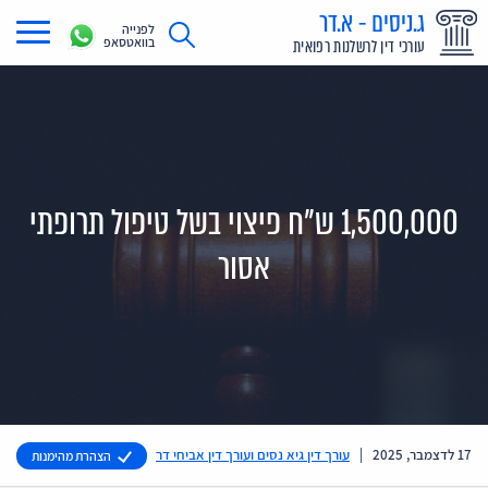
ג.ניסים - א.דר
לפנייה
בוואטסאפ
עורכי דין לרשלנות רפואית
תחומי עיסוק
מדריך רשלנות רפואית
תביעת רשלנות רפואית
1,500,000 ש"ח פיצוי בשל טיפול תרופתי
תביעות בתקשורת
אסור
אודות
צור קשר
17 לדצמבר, 2025
|
עורך דין גיא נסים ועורך דין אביחי דר
הצהרת מהימנות