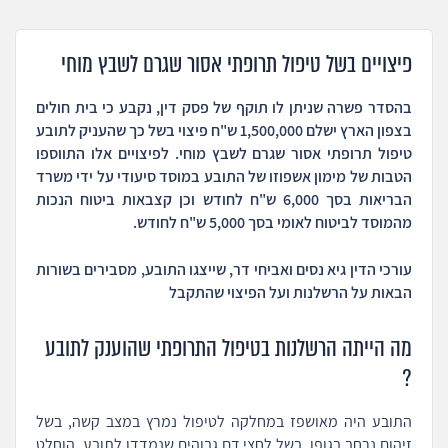
פיצויים בשל טיפול תרופתי אסור שגרם לשבץ מוחי
בהסדר פשרה שניתן לו תוקף של פסק דין, נקבע כי בית חולים
בצפון הארץ ישלם 1,500,000 ש"ח פיצוי בשל כך שהעניק לתובע
טיפול תרופתי אסור שגרם לשבץ מוחי. לפיצויים אלו התווספו
הטבות של מימון אשפוזו של התובע במוסד סיעודי על ידי משרד
הבריאות בסך 6,000 ש"ח לחודש וכן קצבאות ביטוח הנכות
מהמוסד לביטוח לאומי בסך 5,000 ש"ח לחודש.
עורכי הדין גיא נסים ואביחי דר, שייצגו התובע, מסבירים בשורות
הבאות על הרשלנות ועל הפיצוי שהתקבל
מה הייתה הרשלנות בטיפול התרופתי שהוענק לתובע
?
התובע היה מאושפז במחלקה לטיפול נמרץ במצב קשה, בשל
זיהום נרחב בגופו. בשל לחצי דם גבוהים שנמדדו לתובע, הוחלט