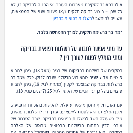
אולטרסאונד לסקירת מערכות העובר. אי הפניה לבדיקה זו, לא
כל שכן – ביצוע בדיקה חלקית ו/או פענוח שגוי של הממצאים,
עשויים להיחשב ל
רשלנות רפואית בהריון
.
*מדובר ברשימה חלקית, לצורך ההמחשה בלבד.
עד מתי אפשר לתבוע על רשלנות רפואית בבדיקה
ומתי מומלץ לפנות לעורך דין ?
במקרים של רשלנות בבדיקות של בגיר (מעל 18), ניתן לתבוע
פיצויים עד 7 שנים מהאירוע הרשלני שגרם לנזק. ככל שמדובר
ברשלנות בבדיקה שבוצעה לקטין (מתחת לגיל 18), ניתן לתבוע
פיצויים בשל כך עד הגיעו של הקטין לגיל 25 (7 שנים מגיל 18).
עם זאת, חלוף הזמן מהאירוע עלול להקשות בהוכחת התביעה,
ולכן המלצתנו היא לפנות לייעוץ עם עורך דין לרשלנות רפואית,
מיד כשעולה חשד לרשלנות רפואית בבדיקה. שכר הטרחה של
עורכי הדין בתחום הרשלנות הרפואית מבוסס על הצלחה
במקרה, והוא נגזרת של אחוזים מהפיצוי שיתקבל בתביעה, אם