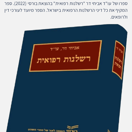
ספרו של עו"ד אביחי דר "רשלנות רפואית" בהוצאת בורסי (2022). ספר
המקיף את כל דיני הרשלנות הרפואית בישראל. הספר מיועד לעורכי דין
ולרופאים.