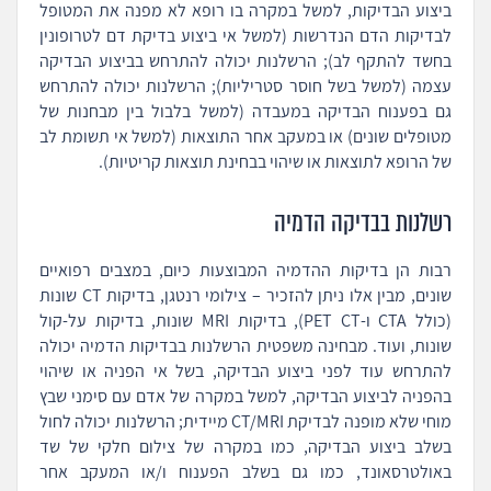
ביצוע הבדיקות, למשל במקרה בו רופא לא מפנה את המטופל
לבדיקות הדם הנדרשות (למשל אי ביצוע בדיקת דם לטרופונין
בחשד להתקף לב); הרשלנות יכולה להתרחש בביצוע הבדיקה
עצמה (למשל בשל חוסר סטריליות); הרשלנות יכולה להתרחש
גם בפענוח הבדיקה במעבדה (למשל בלבול בין מבחנות של
מטופלים שונים) או במעקב אחר התוצאות (למשל אי תשומת לב
של הרופא לתוצאות או שיהוי בבחינת תוצאות קריטיות).
רשלנות בבדיקה הדמיה
רבות הן בדיקות ההדמיה המבוצעות כיום, במצבים רפואיים
שונים, מבין אלו ניתן להזכיר – צילומי רנטגן, בדיקות CT שונות
(כולל CTA ו-PET CT), בדיקות MRI שונות, בדיקות על-קול
שונות, ועוד. מבחינה משפטית הרשלנות בבדיקות הדמיה יכולה
להתרחש עוד לפני ביצוע הבדיקה, בשל אי הפניה או שיהוי
בהפניה לביצוע הבדיקה, למשל במקרה של אדם עם סימני שבץ
מוחי שלא מופנה לבדיקת CT/MRI מיידית; הרשלנות יכולה לחול
בשלב ביצוע הבדיקה, כמו במקרה של צילום חלקי של שד
באולטרסאונד, כמו גם בשלב הפענוח ו/או המעקב אחר