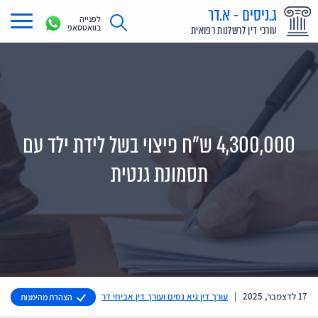
ג.ניסים - א.דר
לפנייה
בוואטסאפ
עורכי דין לרשלנות רפואית
תחומי עיסוק
מדריך רשלנות רפואית
תביעת רשלנות רפואית
4,300,000 ש"ח פיצוי בשל לידת ילד עם
תביעות בתקשורת
תסמונת גנטית
אודות
צור קשר
17 לדצמבר, 2025
|
עורך דין גיא נסים ועורך דין אביחי דר
הצהרת מהימנות