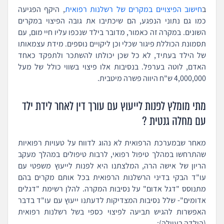
ב
חישוב הפיצויים במקרים של רשלנות רפואית
, היקף הפגיעה
כמו גם נתוני הנפגע, הם שיכתיבו את גובה הפיצוי במקרים
השונים. במקרה זה כאמור, מדובר בילד שנכפו עליו חיי מום, עם
תסמונת הכוללת פיגור שכלי וכן ליקויים נוספים. מידת עצמאותו
של הילד בעתיד, לא כל שכן יכולתו להשתכר ולתפקד כאחד
האדם, לוטה בערפל. בנסיבות אלו פיצוי בשווי כולל של מעל
4,000,000 ש"ח היווה פשרה מיטבית.
מתי מומלץ לפנות לייעוץ עם עורך דין לאחר לידת ילד
עם מחלה גנטית ?
מאחר שבמערכת הרפואית לא נהוג לדווח על טעויות רפואיות
שהתרחשו במהלך טיפול רפואי, לרבות טיפולים במהלך מעקב
הריון של אישה הרה, המלצתנו היא לפנות לייעוץ משפטי עם
עו"ד הבקי בדיני הרשלנות הרפואית בכל אותם מקרים בהם
מתנוסס "דגל אדום" על נסיבות המקרה. להלן רשימת "דגלים
אדומים"- שלל נסיבות המצדיקות לדעתנו ייעוץ עם עו"ד בדבר
האפשרות להגיש תביעה לפיצוי כספי בשל רשלנות רפואית
(הולדה בעוולה):