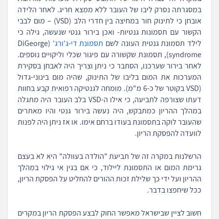
במסגרתה נסרק ליבו של העובר ללא ממצא חריג. לאחר הלידה
אובחן כי לתינוק חור במחיצה בין חדרי הלב (VSD) – מום לבבי
הקשור עם תסמונות גנטיות- ואכן בירור גנטי שנעשה, גילה כי
לילד תסמונת גנטית העונה לשם
תסמונת די-ג'ורג'
(DiGeorge
syndrome), תסמונת שקשורה עם פיגור שכלי וליקויים נוספים.
לאחר בירור שערכנו, הסתבר כי ניתן וצריך היה לאבחן בסקירת
המערכות את המום בליבו של התינוק, שהיה מום בינוני-גדול
(VSD בקוטר של כ-6 מ"מ). מומחה לגנטיקה רפואית קבע בחוות
דעתו שצורפה לתביעה, כי אילו ה-VSD בלב העובר היה מתגלה
במהלך ההריון כמתבקש, היה נעשה בירור גנטי והיו מאתרים
שהעובר לוקה בתסמונת בעודו ברחם אימו. או אז ניתן היה לפנות
לוועדה להפסקת הריון.
הרשלנות במקרה זה של תביעת "הולדה בעוולה" היא לא בעצם
גרימת המום או התסמונת ליילוד, כי אם בגין אי גילוי במהלך
ההריון ועל ידי כך שלילת זכות ההורים להחליט על הפסקת הריון,
ככל שיחפצו בדבר.
חשוב לציין שבישראל מאפשר החוק לבצע הפסקת הריון במקרים