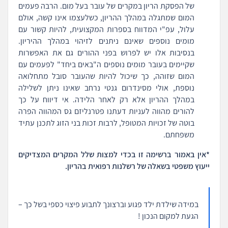
של הפסקת הריון במקרים של עובר בעל מום. הרבה פעמים
המום שמתגלה במהלך ההריון, כשלעצמו אינו קשה, אולם
עלול, עפ"י המדווח בספרות המקצועית, להיות קשור עם
מומים נוספים שאינם ניתנים לזיהוי במהלך ההיריון.
בנסיבות אלו יש לפרוש בפני ההורים גם את האפשרות
שקיימים בעובר מומים נוספים ה"באים ביחד" לפעמים עם
המום שזוהה, כך שיכול להיות שהעובר סובל מתחלואה
נוספת, אולי מסינדרום גנטי נרחב שאינו ניתן לשלילה
במהלך ההריון אלא רק לאחר הלידה. אי דיווח על כך
להורים מהווה לעניות דעתנו פטרנליזם גס המהווה הפרה
בוטה של זכויות המטופל, לרבות זכות בני הזוג לתכנן עתיד
משפחתם.
*אין באמור ברשימה זו בכדי למצות שלל המקרים המצדיקים
ייעוץ משפטי בשאלה של רשלנות רפואית בהריון.
במידה שילדת ילד פגוע וברצונך לתבוע פיצוי כספי בשל כך –
הגעת למקום הנכון !