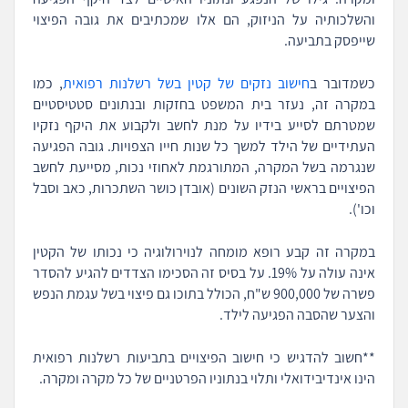
והשלכותיה על הניזוק, הם אלו שמכתיבים את גובה הפיצוי
שייפסק בתביעה.
כשמדובר ב
חישוב נזקים של קטין בשל רשלנות רפואית
, כמו
במקרה זה, נעזר בית המשפט בחזקות ובנתונים סטטיסטיים
שמטרתם לסייע בידיו על מנת לחשב ולקבוע את היקף נזקיו
העתידיים של הילד למשך כל שנות חייו הצפויות. גובה הפגיעה
שנגרמה בשל המקרה, המתורגמת לאחוזי נכות, מסייעת לחשב
הפיצויים בראשי הנזק השונים (אובדן כושר השתכרות, כאב וסבל
וכו').
במקרה זה קבע רופא מומחה לנוירולוגיה כי נכותו של הקטין
אינה עולה על 19%. על בסיס זה הסכימו הצדדים להגיע להסדר
פשרה של 900,000 ש"ח, הכולל בתוכו גם פיצוי בשל עגמת הנפש
והצער שהסבה הפגיעה לילד.
**חשוב להדגיש כי חישוב הפיצויים בתביעות רשלנות רפואית
הינו אינדיבידואלי ותלוי בנתוניו הפרטניים של כל מקרה ומקרה.