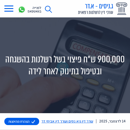
ג.ניסים - א.דר
לפנייה
בוואטסאפ
עורכי דין לרשלנות רפואית
תחומי עיסוק
מדריך רשלנות רפואית
תביעת רשלנות רפואית
900,000 ש"ח פיצוי בשל רשלנות בהשגחה
תביעות בתקשורת
ובטיפול בתינוק לאחר לידה
אודות
צור קשר
14 לדצמבר, 2025
|
עורך דין גיא נסים ועורך דין אביחי דר
הצהרת מהימנות