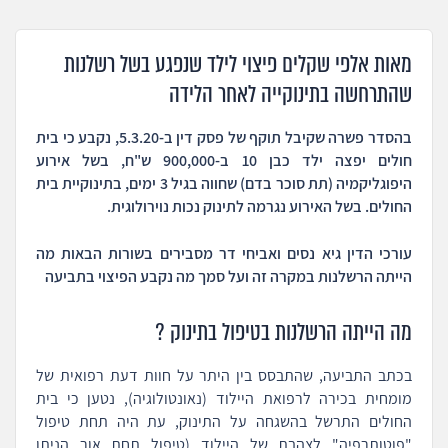
מאות אלפי שקלים פיצוי לילד שנפגע בשל רשלנות
שהתרחשה בתינוקייה לאחר הלידה
בהסדר פשרה שקיבל תוקף של פסק דין ב-5.3.20, נקבע כי בית
חולים יפצה ילד כבן 10 ב-900,000 ש"ח, בשל אירוע
היפוגליקמיה (תת סוכר בדם) שחווה בגיל 3 ימים, בתינוקיית בית
החולים. בשל האירוע נגרמה לתינוק נכות נוירולוגית.
עורכי הדין גיא נסים ואביחי דר מסבירים בשורות הבאות מה
הייתה הרשלנות במקרה זה ועל סמך מה נקבע הפיצוי בתביעה
מה הייתה הרשלנות בטיפול בתינוק ?
בכתב התביעה, שהתבסס בין היתר על חוות דעת רפואית של
מומחית בכירה לרפואת היילוד (נאונטולוגיה), נטען כי בית
החולים התרשל בהשגחה על התינוק, עת היה תחת טיפול
"פוטותרפיה" לצהבת של היילוד (טיפול תחת אור הניתן