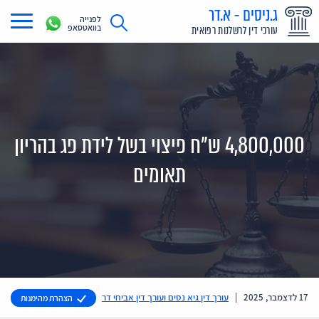
ג.ניסים - א.דר
לפנייה
בוואטסאפ
עורכי דין לרשלנות רפואית
תחומי עיסוק
מדריך רשלנות רפואית
תביעת רשלנות רפואית
4,800,000 ש"ח פיצוי בשל לידת פג בהריון
תביעות בתקשורת
תאומים
אודות
צור קשר
17 לדצמבר, 2025
|
עורך דין גיא נסים ועורך דין אביחי דר
הצהרת מהימנות