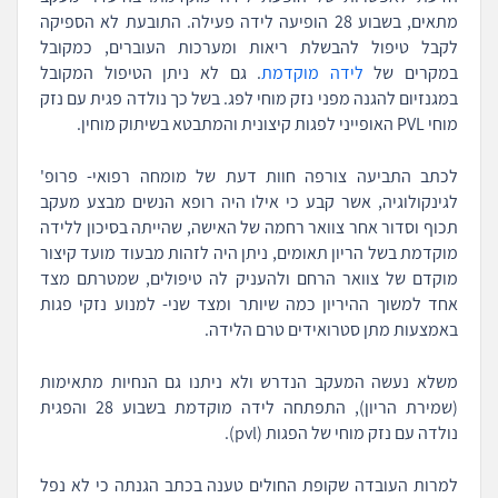
מתאים, בשבוע 28 הופיעה לידה פעילה. התובעת לא הספיקה
לקבל טיפול להבשלת ריאות ומערכות העוברים, כמקובל
במקרים של
לידה מוקדמת
. גם לא ניתן הטיפול המקובל
במגנזיום להגנה מפני נזק מוחי לפג. בשל כך נולדה פגית עם נזק
מוחי PVL האופייני לפגות קיצונית והמתבטא בשיתוק מוחין.
לכתב התביעה צורפה חוות דעת של מומחה רפואי- פרופ'
לגינקולוגיה, אשר קבע כי אילו היה רופא הנשים מבצע מעקב
תכוף וסדור אחר צוואר רחמה של האישה, שהייתה בסיכון ללידה
מוקדמת בשל הריון תאומים, ניתן היה לזהות מבעוד מועד קיצור
מוקדם של צוואר הרחם ולהעניק לה טיפולים, שמטרתם מצד
אחד למשוך ההיריון כמה שיותר ומצד שני- למנוע נזקי פגות
באמצעות מתן סטרואידים טרם הלידה.
משלא נעשה המעקב הנדרש ולא ניתנו גם הנחיות מתאימות
(שמירת הריון), התפתחה לידה מוקדמת בשבוע 28 והפגית
נולדה עם נזק מוחי של הפגות (pvl).
למרות העובדה שקופת החולים טענה בכתב הגנתה כי לא נפל