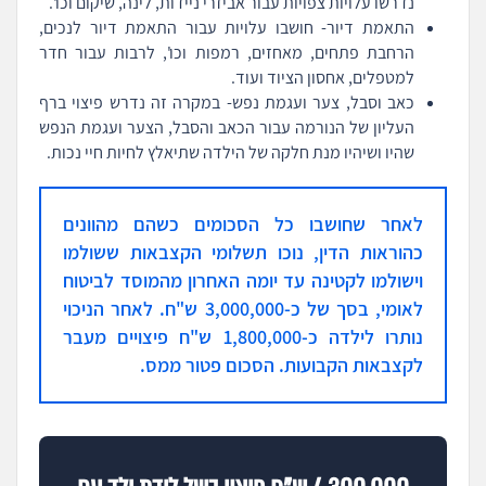
נדרשו עלויות צפויות עבור אביזרי ניידות, לינה, שיקום וכו'.
התאמת דיור- חושבו עלויות עבור התאמת דיור לנכים,
הרחבת פתחים, מאחזים, רמפות וכו', לרבות עבור חדר
למטפלים, אחסון הציוד ועוד.
כאב וסבל, צער ועגמת נפש- במקרה זה נדרש פיצוי ברף
העליון של הנורמה עבור הכאב והסבל, הצער ועגמת הנפש
שהיו ושיהיו מנת חלקה של הילדה שתיאלץ לחיות חיי נכות.
לאחר שחושבו כל הסכומים כשהם מהוונים
כהוראות הדין, נוכו תשלומי הקצבאות ששולמו
וישולמו לקטינה עד יומה האחרון מהמוסד לביטוח
לאומי, בסך של כ-3,000,000 ש"ח. לאחר הניכוי
נותרו לילדה כ-1,800,000 ש"ח פיצויים מעבר
לקצבאות הקבועות. הסכום פטור ממס.