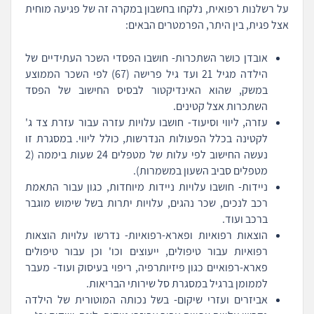
על רשלנות רפואית, נלקחו בחשבון במקרה זה של פגיעה מוחית
אצל פגית, בין היתר, הפרמטרים הבאים:
אובדן כושר השתכרות- חושבו הפסדי השכר העתידיים של
הילדה מגיל 21 ועד גיל פרישה (67) לפי השכר הממוצע
במשק, שהוא האינדיקטור לבסיס החישוב של הפסד
השתכרות אצל קטינים.
עזרה, ליווי וסיעוד- חושבו עלויות עזרה עבור עזרת צד ג'
לקטינה בכלל הפעולות הנדרשות, כולל ליווי. במסגרת זו
נעשה החישוב לפי עלות של מטפלים 24 שעות ביממה (2
מטפלים סביב השעון במשמרות).
ניידות- חושבו עלויות ניידות מיוחדות, כגון עבור התאמת
רכב לנכים, שכר נהגים, עלויות יתרות בשל שימוש מוגבר
ברכב ועוד.
הוצאות רפואיות ופארא-רפואיות- נדרשו עלויות הוצאות
רפואיות עבור טיפולים, ייעוצים וכו' וכן עבור טיפולים
פארא-רפואיים כגון פיזיותרפיה, ריפוי בעיסוק ועוד- מעבר
לממומן ברגיל במסגרת סל שירותי הבריאות.
אביזרים ועזרי שיקום- בשל נכותה המוטורית של הילדה