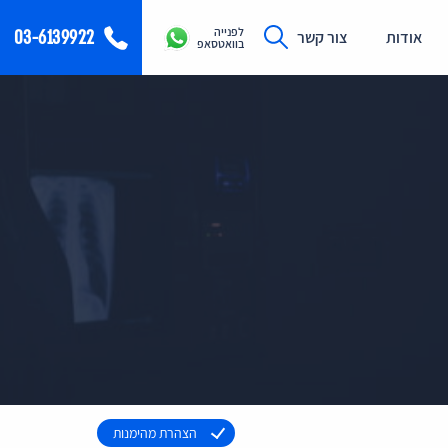
לפנייה
03-6139922
אודות
צור קשר
בוואטסאפ
הצהרת מהימנות