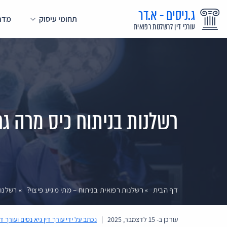
ג.ניסים - א.דר
תחומי עיסוק
מדרי
עורכי דין לרשלנות רפואית
רשלנות בניתוח כיס מרה ג
דף הבית
»
רשלנות רפואית בניתוח – מתי מגיע פיצוי?
»
רשלנות
עודכן ב-
15 לדצמבר, 2025
|
נכתב על ידי
עורך דין גיא נסים ועורך ד