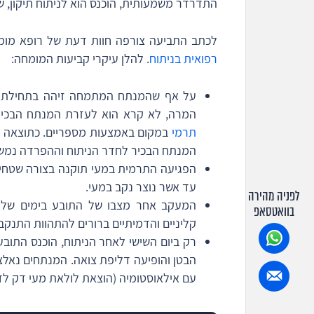
התדרדר משמעותית, הוכנס הוא לניתוח תיקון, שה
לכתב התביעה צורפה חוות דעת של רופא מומח
רפואית בניתוח
. להלן עיקרי קביעות המומחה:
על אף שהמנתח המתמחה זיהה בתחילת ה
המרה, לא קרא הוא לעזרת המנתח הבכיר
תרמי
במקום באמצעות מספריים. כתוצאה מ
המנתח הבכיר לחדר הניתוח וההפרדה נמש
הפגיעה התרמית במעי תוקנה בצורה שטחית
עד אשר נוצר נקב במעי.
לפניה מהירה
המעקב אחר מצבו של התובע בימים שלאח
בוואטסאפ
קליניים והדמיתיים ברורים להתהוות התנקב
רק ביום השישי לאחר הניתוח, הוכנס התובע
הבטן והופיעה דליפת צואה. המנתחים נאלצו
עם אילאוסטומיה (הוצאת לולאת מעי דק ל