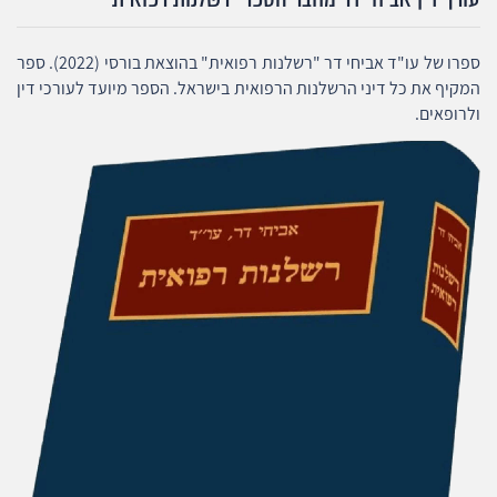
ספרו של עו"ד אביחי דר "רשלנות רפואית" בהוצאת בורסי (2022). ספר
המקיף את כל דיני הרשלנות הרפואית בישראל. הספר מיועד לעורכי דין
ולרופאים.