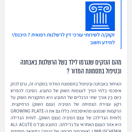
זקוק/ה לשירותי עורכי דין לרשלנות רפואית ? היכנס/י
למידע חשוב
מהם הנזקים שנגרמו לילד בשל הרשלנות באבחנה
ובטיפול בתסמונת המדור ?
האיחור באבחנה ובטיפול בתסמונת המדור במקרה זה, גרם לנזק
איסכמי בלתי הפיך לעצמות השוק של התובע. הסיבה להפרש
כיום בין אורך שתי הרגליים של התובע היא התקצרות השוק על
רקע עצירת הצמיחה של הטיביה (עצם השוק) הרחיקנית.
הרקמות שנפגעו מהאיסכמיה כללו גם את ה-GROWING PLATE
(לוחית הגדילה) של עצם הטיביה (עצם השוק). לוחית הגדילה
היא אזור העצם האחראי על גדילתה. התובע סבל מ ALI- ACUTE
LIMB ISCHEMIA (איסכמיה חריפה של הגפה) כתוצאה מפקקת