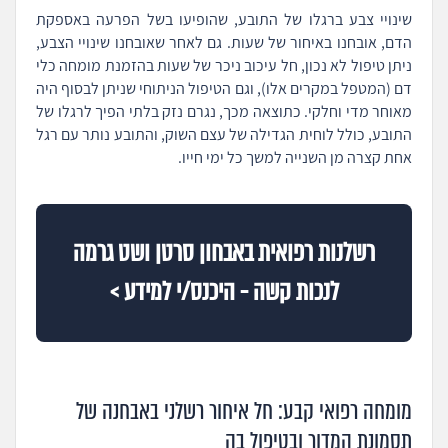
שינויי צבע ברגלו של התובע, שהופיעו בשל הפרעה באספקת
הדם, אובחנו באיחור של שעות. גם לאחר שאובחנו שינויי הצבע,
ניתן טיפול לא נכון, חל עיכוב ניכר של שעות בהזמנת מומחה כלי
דם (המטפל במקרים אלו), וגם הטיפול הניתוחי שניתן לבסוף היה
מאוחר מדי וחלקי. כתוצאה מכך, נגרם נזק בלתי הפיך לרגלו של
התובע, כולל לוחית הגדילה של עצם השוק, והתובע נותר עם רגל
אחת קצרה מן השנייה למשך כל ימי חייו.
רשלנות רפואית באבחון סרטן ושט גרמה
לנכות קשה - היכנס/י למידע >
מומחה רפואי קבע: חל איחור רשלני באבחנה של
תסמונת המדור ובטיפול בה