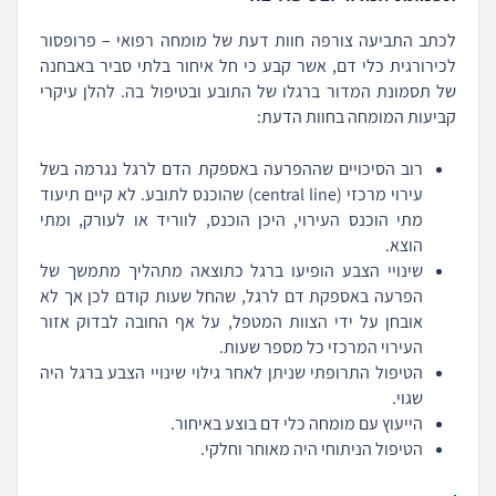
לכתב התביעה צורפה חוות דעת של מומחה רפואי – פרופסור
לכירורגית כלי דם, אשר קבע כי חל איחור בלתי סביר באבחנה
של תסמונת המדור ברגלו של התובע ובטיפול בה. להלן עיקרי
קביעות המומחה בחוות הדעת:
רוב הסיכויים שההפרעה באספקת הדם לרגל נגרמה בשל
עירוי מרכזי (central line) שהוכנס לתובע. לא קיים תיעוד
מתי הוכנס העירוי, היכן הוכנס, לווריד או לעורק, ומתי
הוצא.
שינויי הצבע הופיעו ברגל כתוצאה מתהליך מתמשך של
הפרעה באספקת דם לרגל, שהחל שעות קודם לכן אך לא
אובחן על ידי הצוות המטפל, על אף החובה לבדוק אזור
העירוי המרכזי כל מספר שעות.
הטיפול התרופתי שניתן לאחר גילוי שינויי הצבע ברגל היה
שגוי.
הייעוץ עם מומחה כלי דם בוצע באיחור.
הטיפול הניתוחי היה מאוחר וחלקי.