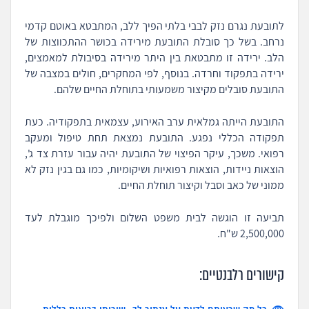
לתובעת נגרם נזק לבבי בלתי הפיך ללב, המתבטא באוטם קדמי
נרחב. בשל כך סובלת התובעת מירידה בכושר ההתכווצות של
הלב. ירידה זו מתבטאת בין היתר מירידה בסיבולת למאמצים,
ירידה בתפקוד וחרדה. בנוסף, לפי המחקרים, חולים במצבה של
התובעת סובלים מקיצור משמעותי בתוחלת החיים שלהם.
התובעת הייתה גמלאית ערב האירוע, עצמאית בתפקודיה. כעת
תפקודה הכללי נפגע. התובעת נמצאת תחת טיפול ומעקב
רפואי. משכך, עיקר הפיצוי של התובעת יהיה עבור עזרת צד ג',
הוצאות ניידות, הוצאות רפואיות ושיקומיות, כמו גם בגין נזק לא
ממוני של כאב וסבל וקיצור תוחלת החיים.
תביעה זו הוגשה לבית משפט השלום ולפיכך מוגבלת לעד
2,500,000 ש"ח.
קישורים רלבנטיים: