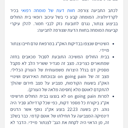
לכתב התביעה צורפה
חוות דעת של מומחה רפואי
בכיר
לקרדיולוגיה. המומחה קבע כי בשל עיכוב רופאי בית החולים
בביצוע צנתור, נגרם לתובעת נזק לבבי חמור. להלן עיקרי
קביעות המומחה בחוות הדעת שצורפה לתביעה:
השינויים שנצפו בבדיקות האק"ג במרפאת טרם חייבו צנתור
מיידי.
בבית החולים המשיכה התובעת לסבול מכאבים בחזה
שמתוארים כצריבה. מצב זה מגדיר ששריר הלב לא מקבל
מספיק דם בגלל היצרות משמעותית של העורק הכלילי.
מצב זה של on going pain ובנוכחות האירועים ושינויי
האק"ג בשעות הקודמות, מצביע על מצב חירום שהולך
להתקדם לאוטם מלא (חסימה מלאה של העורק).
למרות on going pain לא בוצעו בבית החולים תרשימי
אק"ג ביקורת כל מספר דקות, כפי שכל קרדיולוג סביר היה
נוהג. רק בשעה 22:23 בוצע אק"ג נוסף אשר הדגים
דינמיקה המצביעה על תחילתו של אוטם קדמי. כבר בשלב
זה, מן הראוי היה לקחת את הגב' לצנתור מיידי. הדבר לא