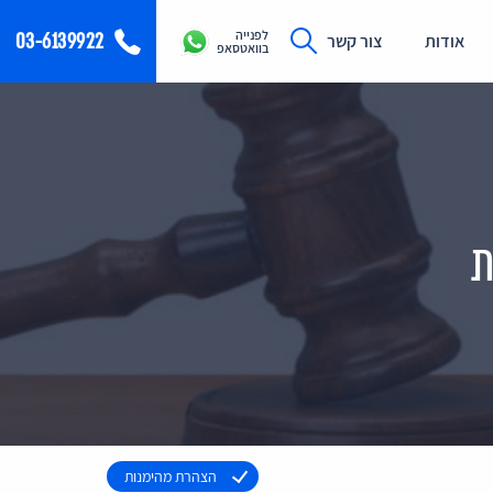
לפנייה
03-6139922
אודות
צור קשר
בוואטסאפ
הצהרת מהימנות