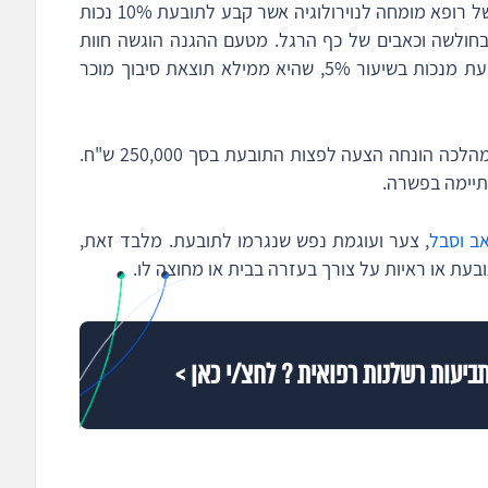
כאמור לעיל, מטעם התובעת הוצגה חוות דעת של רופא מומחה לנוירולוגיה אשר קבע לתובעת 10% נכות
חולשה וכאבים של כף הרגל. מטעם ההגנה הוגשה חוות
דעת נגדית שקבעה כי לכל היותר סובלת התובעת מנכות בשיעור 5%, שהיא ממילא תוצאת סיבוך מוכר
בהמלצת בית המשפט התקיימה ישיבת גישור במהלכה הונחה הצעה לפצות התובעת בסך 250,000 ש"ח.
יימה בפשרה.
אב וסבל
, צער ועוגמת נפש שנגרמו לתובעת. מלבד זאת,
בעת או ראיות על צורך בעזרה בבית או מחוצה לו.
תביעות רשלנות רפואית ? לחצ/י כאן >