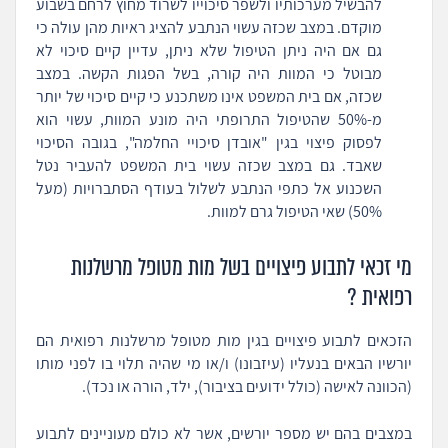
להבשיל מערכותיו ולשפר סיכוייו לשרוד מחוץ לרחם בשבוע
מוקדם. במצב שכזה עשוי הנתבע להציג ראיות מהן עולה כי
גם אם היה ניתן הטיפול שלא ניתן, עדיין קיים סיכוי לא
מבוטל כי המוות היה קורה, בשל הפגות הקשה. במצב
שכזה, אם בית המשפט אינו משתכנע כי קיים סיכוי של יותר
מ-50% שהטיפול התרופתי היה מונע המוות, עשוי הוא
לפסוק פיצוי בגין "אובדן סיכויי החלמה", בגובה הסיכוי
שאבד. גם במצב שכזה עשוי בית המשפט להעביר נטל
השכנוע אל כתפי הנתבע לשלול בעודף הסתברויות (מעל
50%) שאי הטיפול גרם למוות.
מי זכאי לתבוע פיצויים בשל מות מטופל מרשלנות
רפואית ?
הזכאים לתבוע פיצויים בגין מות מטופל מרשלנות רפואית הם
יורשיו הבאים בנעליו (עיזבונו) ו/או מי שהיה תלוי בו לפני מותו
(הכוונה לאישה (כולל ידועים בציבור), ילד, הורה או נכד).
במצבים בהם יש מספר יורשים, אשר לא כולם מעוניינים לתבוע