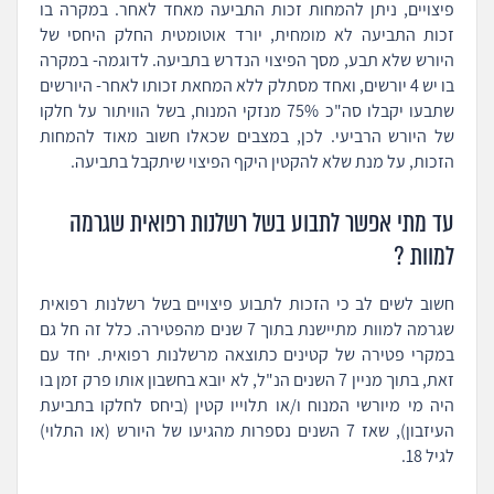
פיצויים, ניתן להמחות זכות התביעה מאחד לאחר. במקרה בו
זכות התביעה לא מומחית, יורד אוטומטית החלק היחסי של
היורש שלא תבע, מסך הפיצוי הנדרש בתביעה. לדוגמה- במקרה
בו יש 4 יורשים, ואחד מסתלק ללא המחאת זכותו לאחר- היורשים
שתבעו יקבלו סה"כ 75% מנזקי המנוח, בשל הוויתור על חלקו
של היורש הרביעי. לכן, במצבים שכאלו חשוב מאוד להמחות
הזכות, על מנת שלא להקטין היקף הפיצוי שיתקבל בתביעה.
עד מתי אפשר לתבוע בשל רשלנות רפואית שגרמה
למוות ?
חשוב לשים לב כי הזכות לתבוע פיצויים בשל רשלנות רפואית
שגרמה למוות מתיישנת בתוך 7 שנים מהפטירה. כלל זה חל גם
במקרי פטירה של קטינים כתוצאה מרשלנות רפואית. יחד עם
זאת, בתוך מניין 7 השנים הנ"ל, לא יובא בחשבון אותו פרק זמן בו
היה מי מיורשי המנוח ו/או תלוייו קטין (ביחס לחלקו בתביעת
העיזבון), שאז 7 השנים נספרות מהגיעו של היורש (או התלוי)
לגיל 18.