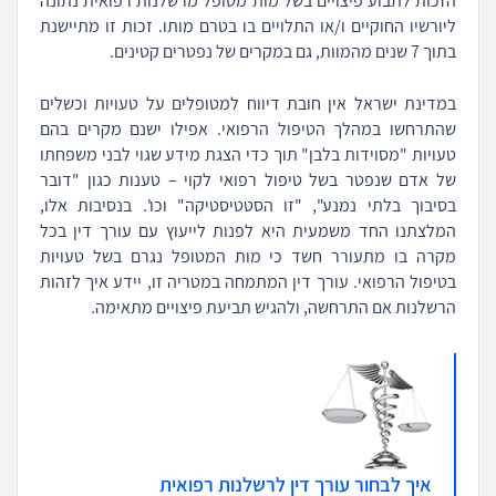
הזכות לתבוע פיצויים בשל מות מטופל מרשלנות רפואית נתונה
ליורשיו החוקיים ו/או התלויים בו בטרם מותו. זכות זו מתיישנת
בתוך 7 שנים מהמוות, גם במקרים של נפטרים קטינים.
במדינת ישראל אין חובת דיווח למטופלים על טעויות וכשלים
שהתרחשו במהלך הטיפול הרפואי. אפילו ישנם מקרים בהם
טעויות "מסוידות בלבן" תוך כדי הצגת מידע שגוי לבני משפחתו
של אדם שנפטר בשל טיפול רפואי לקוי – טענות כגון "דובר
בסיבוך בלתי נמנע", "זו הסטטיסטיקה" וכו'. בנסיבות אלו,
המלצתנו החד משמעית היא לפנות לייעוץ עם עורך דין בכל
מקרה בו מתעורר חשד כי מות המטופל נגרם בשל טעויות
בטיפול הרפואי. עורך דין המתמחה במטריה זו, יידע איך לזהות
הרשלנות אם התרחשה, ולהגיש תביעת פיצויים מתאימה.
איך לבחור עורך דין לרשלנות רפואית