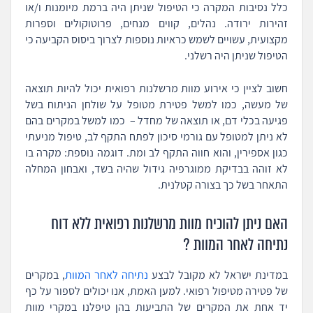
כלל נסיבות המקרה כי הטיפול שניתן היה ברמת מיומנות ו/או
זהירות ירודה. נהלים, קווים מנחים, פרוטוקולים וספרות
מקצועית, עשויים לשמש כראיות נוספות לצרוך ביסוס הקביעה כי
הטיפול שניתן היה רשלני.
חשוב לציין כי אירוע מוות מרשלנות רפואית יכול להיות תוצאה
של מעשה, כמו למשל פטירת מטופל על שולחן הניתוח בשל
פגיעה בכלי דם, או תוצאה של מחדל – כמו למשל במקרים בהם
לא ניתן למטופל עם גורמי סיכון לפתח התקף לב, טיפול מניעתי
כגון אספירין, והוא חווה התקף לב ומת. דוגמה נוספת: מקרה בו
לא זוהה בבדיקת ממוגרפיה גידול שהיה בשד, ואבחון המחלה
התאחר בשל כך בצורה קטלנית.
האם ניתן להוכיח מוות מרשלנות רפואית ללא דוח
נתיחה לאחר המוות ?
במדינת ישראל לא מקובל לבצע
נתיחה לאחר המוות
, במקרים
של פטירה מטיפול רפואי. למען האמת, אנו יכולים לספור על כף
יד אחת את המקרים של התביעות בהן טיפלנו במקרי מוות