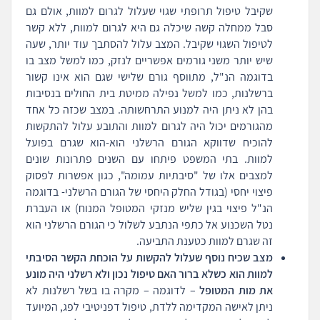
שקיבל טיפול תרופתי שגוי שעלול לגרום למוות, אולם גם
סבל ממחלה קשה שיכלה גם היא לגרום למוות, ללא קשר
לטיפול השגוי שקיבל. המצב עלול להסתבך עוד יותר, שעה
שיש יותר משני גורמים אפשריים לנזק, כמו למשל מצב בו
בדוגמה הנ"ל, מתווסף גורם שלישי שגם הוא אינו קשור
ברשלנות, כמו למשל נפילה ממיטת בית החולים בנסיבות
בהן לא ניתן היה למנוע התרחשותה. במצב שכזה כל אחד
מהגורמים יכול היה לגרום למוות והתובע עלול להתקשות
להוכיח שדווקא הגורם הרשלני הוא-הוא שגרם בפועל
למוות. בתי המשפט פיתחו עם השנים פתרונות שונים
למצבים אלו של "סיבתיות עמומה", כגון אפשרות לפסוק
פיצוי יחסי (בגודל החלק היחסי של הגורם הרשלני- בדוגמה
הנ"ל פיצוי בגין שליש מנזקי המטופל המנוח) או העברת
נטל השכנוע אל כתפי הנתבע לשלול כי הגורם הרשלני הוא
זה שגרם למוות כטענת התביעה.
מצב שכיח נוסף שעלול להקשות על הוכחת הקשר הסיבתי
למוות הוא כשלא ברור האם טיפול נכון ולא רשלני היה מונע
את מות המטופל
– לדוגמה – מקרה בו בשל רשלנות לא
ניתן לאישה המקדימה ללדת, טיפול דפניטיבי לפג, המיועד