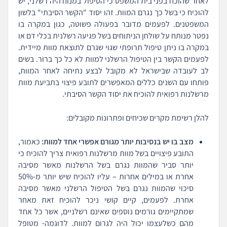
לאחר שהוכח בפני בית המשפט כי הטיפול במנוח היה רשלני, יש
להוכיח כי בשל כך נגרם המוות. זהו יסוד "הקשר הסיבתי" בלשון
המשפטנים. לפעמים מדובר בפעולה פשוטה, כגון במקרה בו
נפטר מנותח על שולחן הניתוחים בשל פגיעה רשלנית בכלי דם או
במקרה בו ניתן טיפול תרופתי שגוי שגרם לתוצאת מוות מיידית.
לפעמים הקשר בין הטיפול הרשלני למוות לא כל כך ברור. בשים
לב לעובדה שבישראל לא מקובל לבצע נתיחה לאחר המוות,
פותחו עם השנים כללים המאפשרים לתובע פיצוי בתביעת מוות
מרשלנות רפואית להוכיח את יסוד הקשר הסיבתי.
להלן רשימת מקרים שכיחים ופתרונות מקובלים:
מצב בו יש בנסיבות יותר מגורם אפשרי אחד למוות:
כאמור,
התובע פיצויים בשל מוות מרשלנות רפואית צריך להוכיח כי
יותר סביר שהמוות נגרם בשל הרשלנות מאשר מסיבה
אחרת או במילים אחרות – עליו להוכיח שיש יותר מ-50%
סיכוי שהמוות נגרם בשל הטיפול הרשלני מאשר מסיבה
אחרת. לפעמים, קיים קושי ניכר להוכיח זאת מאחר
שמתקיימים גורמים נוספים שאינם רשלניים, אשר כל אחד
מהם כשלעצמו יכול היה לגרום למוות. לדוגמה- מטופל