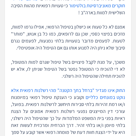
חוקרים מאוניברסיטת בולטימור
כי טעויות רפואיות מהוות הסיבה
השלישית למוות בארה"ב !
אמנם לא כל טעות או כישלון בטיפול הרפואי, אפילו גרמו למוות,
מזכים בפיצוי כספי, שכן גם לרופאים, כמו כל בן אנוש, "מותר"
לטעות. לפעמים מדובר בטעויות בלתי נמנעות, לפעמים נגרם
סיבוך שלא ניתן היה למנוע אותו גם אם הטיפול היה אופטימלי.
משכך, על מנת לקבל פיצויים בשל טיפול שגרם למות המטופל,
לא די להוכיח כי המטופל נפטר בשל הטיפול שניתן לו, אלא יש
להוכיח תחילה שהטיפול היה רשלני.
החוק אינו מגדיר "ברחל בתך הקטנה" מהי רשלנות רפואית אלא
נוקט במונחים כלליים
וקובע כי הענקת טיפול רפואי במיומנות
ו/או רמת זהירות בלתי סבירות תיחשב לרשלנות רפואית. בפועל,
עורכי דין המייצגים נפגעי רשלנות רפואית אמונים על הצגת
ראיות בפני בית המשפט המלמדות על כך שהטיפול היה רשלני,
בלתי מיומן ו/או בלתי זהיר. דרך הכרחית ומרכזית לעשות זאת
היא על ידי הצגת חוות דעת של מומחה רפואי אשר קובע על סמך