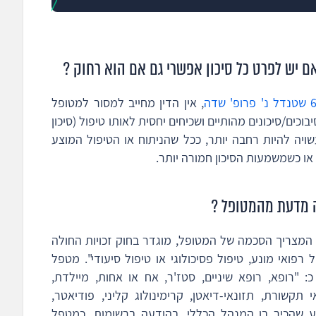
 יש לפרט כל סיכון אפשרי גם אם הוא רחוק ?
, אין הדין מחייב למסור למטופל
וכים/סיכונים מהותיים ושכיחים יחסית לאותו טיפול (סיכון
ובה הגילוי עשויה להיות רחבה יותר, ככל שהניתוח או הטיפול המוצע
או כשמשמעות הסיכון חמורה יותר.
ה מדעת מהמטופל ?
י המצריך הסכמה של המטופל, מוגדר בחוק זכויות החולה
 רפואי מונע, טיפול פסיכולוגי או טיפול סיעודי". מטפל
"רופא, רופא שיניים, סטז'ר, אח או אחות, מיילדת,
 תקשורת, תזונאי-דיאטן, קרימינולוג קליני, פודיאטר,
ע שהכיר בו המנהל הכללי, בהודעה ברשומות, כמטפל