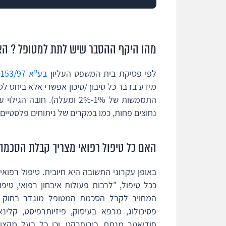
מהו היקף ההסבר שיש לתת למטופל ? האם
לפי פסיקת בית המשפט העליון
בע"א 6153/97 שטנדל נ' פרופ' שדה
מידע בדבר כל סיבוך/סיכון אפשרי אלא ביחס לסיב
התממשות של 1%-2% ומעלה). ח
נחוצים פחות, כמו במקרים של ניתוחים פלסטיים 
האם כל טיפול רפואי מצריך קבלת הסכמ
באופן עקרוני התשובה היא חיובית. טיפול רפוא
ככל טיפול, "
לרבות פעולות איבחון רפואי, טיפול
המחויב לקבל הסכמת המטופל מוגדר בחוק כ: 
פסיכולוג, מרפא בעיסוק, פיזיותרפיסט, קלינאי
פודיאטר מנתח, כירופרקט, וכן כל בעל מקצו