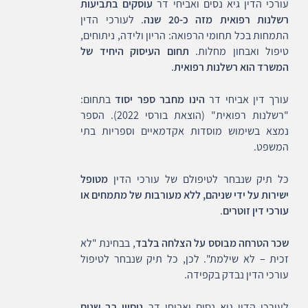
עורכי הדין גיא נסים ואביחי דר
עוסקים בתביעות
רשלנות רפואית מזה כ-20 שנה
. לעורכי הדין
התמחות בכל תחומי הרפואה: הריון ולידה, ניתוחים,
טיפול ואבחון מחלות.
תחום העיסוק היחיד של
המשרד הוא רשלנות רפואית
.
עורך דין אביחי דר
הינו מחבר ספר יסוד
בתחום:
"רשלנות רפואית" (הוצאת בורסי 2022). הספר
נמצא בשימוש מוסדות אקדמאיים וספריות בתי
המשפט.
כל תיק שנבחר לטיפולם של עורכי הדין
מטופל
ישירות על ידי שניהם, ללא מעורבות של מתמחים או
עורכי דין זוטרים
.
שכר הטרחה מבוסס על הצלחה בלבד
, בבחינת "לא
זכית – לא שילמת". לכן, כל תיק שנבחר לטיפול
עורכי הדין נבדק בקפידה.
לעורכי הדין גיא נסים ואביחי דר
ניסיון רב שנים