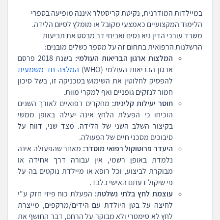
במיילדות המודרנית, נקיטת קריסטלר איננה מופיעה בספרי
הלימוד המקצועיים כאמצעי מקובל או מומלץ לסיום הלידה.
משרד עורכי הדין גיא נסים ואביחי דר מבסס את תביעות
הרשלנות הרפואית בתחום זה על מספר כשלים מובנים:
המלצות ארגון הבריאות העולמי:
בשנת 2018 פרסם
ארגון הבריאות העולמי (WHO)
המלצה חד-משמעית
להפסיק לחלוטין את השימוש בטכניקה זו, בשל סיכון
חמור לנזקים גופניים ואף למקרי מוות.
חוסר יעילות קלינית:
מחקרים רפואיים לאורך השנים
הוכיחו כי הפעלת הלחץ אינה יעילה באופן ממשי
בקיצור השלב השני של הלידה. מצד שני, דווח על
סיבוכים מסכני חיים של הפעולה.
היעדר פרוטוקול רפואי מוסדר:
מאחר שהפעולה אינה
נלמדת באופן רשמי, אין עבורה דרך אחידה או
מבוקרת לביצוע, וכל רופא או מיילדת נוקטים בה על
פי שיקול דעתם האישי בלבד.
עוצמת לחץ בלתי נשלטת:
הפעלת כוח פיזי חזק ע"י
לחיצה על בטן היולדת עם הידים/מרקפים, מייצרת
לחץ לא סימטרי ולא מבוקר על הרחם, דבר החושף את