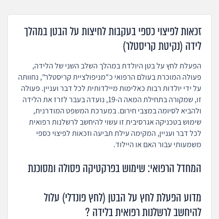
זכאות לפיצוי כספי בעקבות לחיצות על הבטן במהלך
לידה (נקיטת קריסטלר)
הפעלת לחץ על בטן היולדת במהלך השלב השני של הלידה,
פעולה המוכרת בעולם הרפואי כ"מניפולציית קריסטלר", נחוותה
על ידי יולדות רבות כאלימות מיילדותית לכל דבר ועניין. פעולה
זו, שמקורה בתחילת המאה ה-19, נועדה בעבר לזרז את הלידה
ולהביא לסיומה במצבי חירום. במערכת המשפט המודרנית,
שימוש בטכניקה אגרסיבית זו עשוי להיחשב לרשלנות רפואית
לכל דבר ועניין, המקימה עילת תביעה וזכאות לפיצוי כספי
משמעותי עבור האם או היילוד.
המחדל הרפואי: שימוש בפרקטיקה פסולה ומסוכנת
מדוע הפעלת לחץ על הבטן (לחץ פונדלי) עלול
להיחשב לרשלנות רפואית בלידה ?