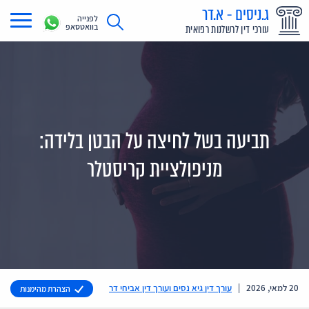
ג.ניסים - א.דר
לפנייה
בוואטסאפ
עורכי דין לרשלנות רפואית
תחומי עיסוק
מדריך רשלנות רפואית
תביעת רשלנות רפואית
תביעה בשל לחיצה על הבטן בלידה:
תביעות בתקשורת
מניפולציית קריסטלר
אודות
צור קשר
20 למאי, 2026
|
עורך דין גיא נסים ועורך דין אביחי דר
הצהרת מהימנות