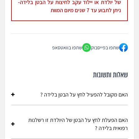
של יולדת או יילוד עקב לחיצות על הבטן בלידה-
ניתן לתבוע עד 7 שנים מיום המוות
שתפו בפייסבוק
שתפו בוואטסאפ
שאלות ותשובות
האם מקובל להפעיל לחץ על הבטן בלידה ?
הפעלת לחץ על הבטן בלידה מקורה בטכניקה עתיקת
יומין הנקראת מניפולציית קריסטלר. בעבר, כשלא היו
האם הפעלת לחץ על הבטן של היולדת זו רשלנות
אמצעים אחרים לסיום לידה, כמו לידת מכשור או ניתוח
רפואית בלידה ?
קיסרי, פותחה שיטה של הפעלת לחץ פונדאלי על הרחם
של היולדת, כדי לזרז סיום הלידה (סיום השלב השני של
מאחר שמדובר בפעולה שמצד אחד יעילותה מוטלת