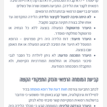
קריסטלר – ללא קבלת הסכמתה, וללא הצדקה (לא הייתה סיבה
רפואית לקצר את הלידה).
התביעה חשפה שורה של כשלים
חמורים ברישום הרפואי ובהתנהלות הרופאים:
לא היתה סיבה לפעול לקיצור הלידה
: הלידה התקדמה עד
אותו שלב בצורה תקינה ובקצב מקובל.
היעדר פרוטוקול:
הפעולה בוצעה ללא כל הנחיה או
פרוטוקול מחלקתי מוסדר.
היעדר תיעוד:
דוח הלידה היה ריק מפרטים – הרופא
המטפל לא תיעד את הסיבה לביצוע הפעולה או את האופן
שבו בוצעה.
היעדר הסכמה מדעת:
לא ניתן ליולדת כל הסבר לגבי
סיכוני הפעולה או החלופות המודרניות הקיימות, ולא
התקבלה הסכמתה המודעת.
קביעת המומחה הרפואי והנזק התפקודי הקשה
לכתב התביעה צורפה
חוות דעת של רופא מומחה
בכיר
למיילדות וגינקולוגיה, אשר קבע באופן חד-משמעי כי מדובר
ברשלנות רפואית המקיימת קשר סיבתי מלא לנזק:
היעדר הצדקה קלינית:
המומחה קבע כי מהלך הלידה היה