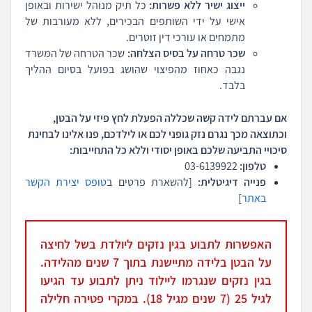
ייצוג ישיר ללא פשרות:
כל תיק מנוהל ישירות ובאופן
אישי על ידי השותפים הבכירים, ללא מעורבות של
מתמחים או עורכי דין זוטרים.
שכר טרחה על בסיס הצלחה:
שכר הטרחה של המשרד
נגבה כאחוז מהפיצוי שהושג בפועל בסיום ההליך
בלבד.
אם עברתם לידה קשה שכללה הפעלת לחץ פיזי על הבטן,
וכתוצאה מכך נגרם נזק גופני לכם או לילדכם, פנו אלינו לבחינת
סיכויי התביעה שלכם באופן יסודי וללא כל התחייבות:
טלפון:
03-6139922
פנייה דיגיטלית:
[להשארת פרטים ב
טופס יצירת הקשר
באתר
]
האפשרות לתבוע בגין נזקים ליולדת בשל לחיצה
על הבטן בלידה מתיישנת בתוך 7 שנים מהלידה.
בגין נזקים שנגרמו ליילוד ניתן לתבוע עד הגיעו
לגיל 25 (7 שנים מגיל 18). במקרי פטירה חלילה