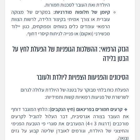
היולדת ואת העובר לסכנות חמורות.
קיומן של חלופות מודרניות:
במקרים של מצוקה
עוברית או צורך אמיתי בקיצור הלידה, לרשות הצוות
הרפואי עומדים כלים בטוחים ומפוקחים, כגון יילוד
מכשירני (ואקום) או פנייה לניתוח קיסרי דחוף.
הנזק הרפואי: ההשלכות הגופניות של הפעלת לחץ על
הבטן בלידה
הסיכונים והפגיעות הצפויות ליולדת ולעובר
הפעלת כוח בלתי מבוקר על בטנה של היולדת עלולה לגרום
לשרשרת של פגיעות רפואיות קשות ותמידיות:
🔹
קרעים חמורים בפרינאום (חיץ הנקבים):
הלחץ המוגבר דוחף
את העובר בצורה אגרסיבית, דבר העלול להוביל לקרעים
מורכבים (דרגות 3 ו-4) המערבים את סוגרי פי הטבעת הפנימי
והחיצוני של היולדת, וגורמים לאובדן שליטה קבוע על גזים
וצואה.