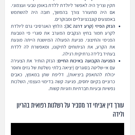
תקין וצריך היה לאפשר ליולדת ללדת באופן טבעי ועצמוני.
אם היה מתעורר צורך בהמשך, חובה היה להשתמש
באמצעים קונבנציונליים ומבוקרים.
הנזק הפיזי (קרע דרגה 3C):
הלחץ האגרסיבי גרם ליולדת
לקרע חמור בחיץ הנקבים המערב את סוגרי פי הטבעת
הפנימי והחיצוני. מניעת הפעולה המיושנת הייתה מונעת
את הקרע, את הניתוחים לתיקונו, ומאפשרת לה ללדת
בעתיד בלידה נרתיקית רגילה.
הפגיעה הקבועה באיכות החיים:
הנזק הותיר את הצעירה
עם אי-שליטה בסוגרים (יציאה בלתי נשלטת של גזים וחוסר
יכולת להתאפק ביציאות), דליפת שתן במאמץ, כאבים
כרוניים בקיום יחסים, פגיעה קשה בדימוי העצמי, השלכות
נפשיות ובעיות חברתיות וזוגיות קשות.
עורך דין אביחי דר מסביר על רשלנות רפואית בהריון
ולידה