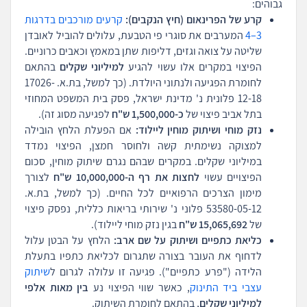
גבוהים:
קרע של הפרינאום (חיץ הנקבים):
קרעים מורכבים בדרגות
3–4
המערבים את סוגרי פי הטבעת, עלולים להוביל לאובדן
שליטה על צואה וגזים, דליפות שתן במאמץ וכאבים כרוניים.
הפיצוי במקרים אלו עשוי להגיע
למיליוני שקלים
בהתאם
לחומרת הפגיעה ולנתוני היולדת. (כך למשל, בת.א. 17026-
12-18 פלונית נ' מדינת ישראל, פסק בית המשפט המחוזי
בתל אביב פיצוי של
כ-1,500,000 ש"ח
לפגיעה מסוג זה).
נזק מוחי ושיתוק מוחין ליילוד:
אם הפעלת הלחץ הובילה
למצוקה נשימתית קשה ולחוסר חמצן, הפיצוי נמדד
במיליוני שקלים. במקרים שבהם נגרם שיתוק מוחין, סכום
הפיצויים עשוי
לחצות את רף ה-10,000,000 ש"ח
לצורך
מימון הצרכים הרפואיים לכל החיים. (כך למשל, בת.א.
53580-05-12 פלוני נ' שירותי בריאות כללית, נפסק פיצוי
של
15,065,692 ש"ח
בגין נזק מוחי ליילוד).
כליאת כתפיים ושיתוק על שם ארב:
הלחץ על הבטן עלול
לדחוף את העובר בצורה שתגרום לכליאת כתפיו בתעלת
הלידה ("פרע כתפיים"). פגיעה זו עלולה לגרום ל
שיתוק
עצבי ביד התינוק
, כאשר שווי הפיצוי נע
בין מאות אלפי
למיליוני שקלים
, בהתאם לחומרת השיתוק.