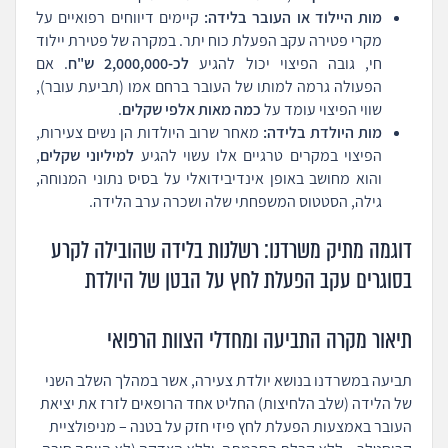
מות היילוד או העובר בלידה:
קיימים דיווחים רפואיים על
מקרי פטירה עקב הפעלת כוח יתר. במקרה של פטירת יילוד
חי, גובה הפיצוי יכול להגיע
לכ-2,000,000 ש"ח
. אם
הפעולה גרמה למותו של העובר ברחם אמו (תביעת עובר),
שווי הפיצוי עומד על
כמה מאות אלפי שקלים
.
מות היולדת בלידה:
מאחר שרוב היולדות הן נשים צעירות,
הפיצוי במקרים טרגיים אלו עשוי להגיע
למיליוני שקלים
,
והוא מחושב באופן אינדיבידואלי על בסיס נתוני המנוחה,
גילה, הסטטוס המשפחתי שלה ושכרה ערב הלידה.
דוגמה מתיק משרדנו: רשלנות בלידה שהובילה לקרע
בסוגרים עקב הפעלת לחץ על הבטן של היולדת
תיאור מקרה התביעה ומחדלי הצוות הרפואי
תביעה במשרדנו בנושא יולדת צעירה, אשר במהלך השלב השני
של הלידה (שלב הלחיצות) החליט אחד הרופאים לזרז את יציאת
העובר באמצעות הפעלת לחץ פיזי חזק על בטנה – מניפולציית