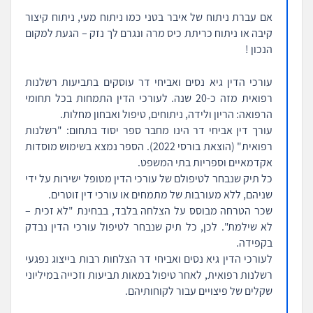
אם עברת ניתוח של איבר בטני כמו ניתוח מעי, ניתוח קיצור
קיבה או ניתוח כריתת כיס מרה ונגרם לך נזק – הגעת למקום
הנכון !
עורכי הדין גיא נסים ואביחי דר עוסקים בתביעות רשלנות
רפואית מזה כ-20 שנה. לעורכי הדין התמחות בכל תחומי
הרפואה: הריון ולידה, ניתוחים, טיפול ואבחון מחלות.
עורך דין אביחי דר הינו מחבר ספר יסוד בתחום: "רשלנות
רפואית" (הוצאת בורסי 2022). הספר נמצא בשימוש מוסדות
אקדמאיים וספריות בתי המשפט.
כל תיק שנבחר לטיפולם של עורכי הדין מטופל ישירות על ידי
שניהם, ללא מעורבות של מתמחים או עורכי דין זוטרים.
שכר הטרחה מבוסס על הצלחה בלבד, בבחינת "לא זכית –
לא שילמת". לכן, כל תיק שנבחר לטיפול עורכי הדין נבדק
בקפידה.
לעורכי הדין גיא נסים ואביחי דר הצלחות רבות בייצוג נפגעי
רשלנות רפואית, לאחר טיפול במאות תביעות וזכייה במיליוני
שקלים של פיצויים עבור לקוחותיהם.