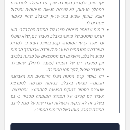
אף זאת, ולמרות העובדה שכך גם התגלה למנתחים
במהלך הניתוח, לא שונתה הגישה הניתוחית והגידול
הוצא באופן שפגע בתריסריון ובלבלב שהיו כאמור
צמודים לו.
בימים שלאחר הניתוח מצבו של החולה התדרדר- הוא
הראה סימנים של פגיעה בלבלב ואיבוד דם, שלא טופלו
עד אשר קרס:
המומחה קבע בחוות דעתו כי למרות
העובדה שהמנתחים היו ערים לעובדה שבמהלך הניתוח
נפגע הלבלב, התעלמו הם מממצאים של פגיעה בלבלב
וכן מאיבוד דם של המנוח (מעבר לרגיל), שהובילו,
בהיעדר טיפול, לקריסתו המהירה.
רק כאשר קרס המנוח העלו הרופאים את האבחנה
הנכונה- פגיעה בלבלב בניתוח שגרמה למפרצת
שנוצרה בסמוך למקום הפגיעה להתפוצץ- והתוצאה-
איבוד דם קטלני של המנוח:
המומחה מסביר כי גם
בשלב זה לא ננקטו הפעולות הנדרשות על מנת לייצב
החולה ולמנוע מותו בשל הדימום המסיבי.