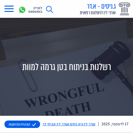
ג.ניסים - א.דר
לפנייה
בוואטסאפ
עורכי דין לרשלנות רפואית
תחומי עיסוק
מדריך רשלנות רפואית
תביעת רשלנות רפואית
רשלנות בניתוח בטן גרמה למוות
תביעות בתקשורת
אודות
צור קשר
17 לדצמבר, 2025
|
עורך דין גיא נסים ועורך דין אביחי דר
הצהרת מהימנות