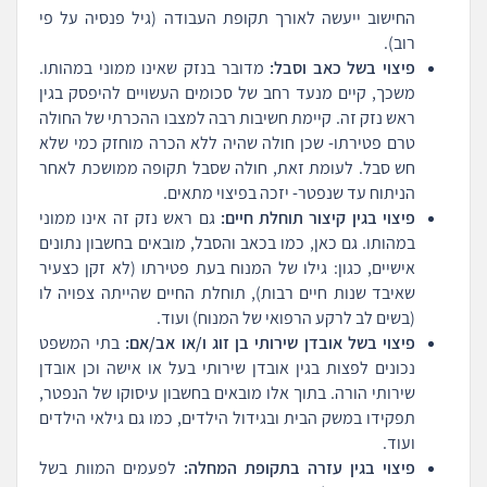
החישוב ייעשה לאורך תקופת העבודה (גיל פנסיה על פי
רוב).
פיצוי בשל כאב וסבל:
מדובר בנזק שאינו ממוני במהותו.
משכך, קיים מנעד רחב של סכומים העשויים להיפסק בגין
ראש נזק זה. קיימת חשיבות רבה למצבו ההכרתי של החולה
טרם פטירתו- שכן חולה שהיה ללא הכרה מוחזק כמי שלא
חש סבל. לעומת זאת, חולה שסבל תקופה ממושכת לאחר
הניתוח עד שנפטר- יזכה בפיצוי מתאים.
פיצוי בגין קיצור תוחלת חיים:
גם ראש נזק זה אינו ממוני
במהותו. גם כאן, כמו בכאב והסבל, מובאים בחשבון נתונים
אישיים, כגון: גילו של המנוח בעת פטירתו (לא זקן כצעיר
שאיבד שנות חיים רבות), תוחלת החיים שהייתה צפויה לו
(בשים לב לרקע הרפואי של המנוח) ועוד.
פיצוי בשל אובדן שירותי בן זוג ו/או אב/אם:
בתי המשפט
נכונים לפצות בגין אובדן שירותי בעל או אישה וכן אובדן
שירותי הורה. בתוך אלו מובאים בחשבון עיסוקו של הנפטר,
תפקידו במשק הבית ובגידול הילדים, כמו גם גילאי הילדים
ועוד.
פיצוי בגין עזרה בתקופת המחלה:
לפעמים המוות בשל