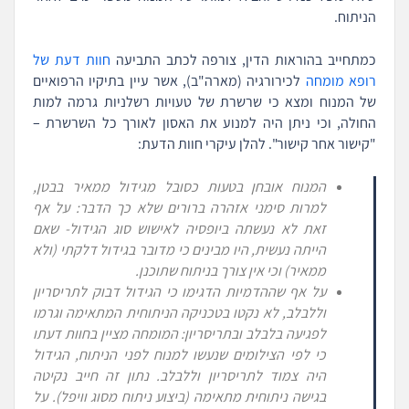
הניתוח.
כמתחייב בהוראות הדין, צורפה לכתב התביעה
חוות דעת של
רופא מומחה
לכירורגיה (מארה"ב), אשר עיין בתיקיו הרפואיים
של המנוח ומצא כי שרשרת של טעויות רשלניות גרמה למות
החולה, וכי ניתן היה למנוע את האסון לאורך כל השרשרת –
"קישור אחר קישור". להלן עיקרי חוות הדעת:
המנוח אובחן בטעות כסובל מגידול ממאיר בבטן,
למרות סימני אזהרה ברורים שלא כך הדבר:
על אף
זאת לא נעשתה ביופסיה לאישוש סוג הגידול- שאם
הייתה נעשית, היו מבינים כי מדובר בגידול דלקתי (ולא
ממאיר) וכי אין צורך בניתוח שתוכנן.
על אף שההדמיות הדגימו כי הגידול דבוק לתריסריון
וללבלב, לא נקטו בטכניקה הניתוחית המתאימה וגרמו
לפגיעה בלבלב ובתריסריון:
המומחה מציין בחוות דעתו
כי לפי הצילומים שנעשו למנוח לפני הניתוח, הגידול
היה צמוד לתריסריון וללבלב. נתון זה חייב נקיטה
בגישה ניתוחית מתאימה (ביצוע ניתוח מסוג וויפל). על