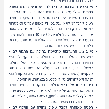
לרשלנות המזכה בפיצוי כספי.
אי ביצוע התערבות מיידית לחידוש זרימת הדם בעורק
החסום –
לפעמים חולה נמצא בהתקף לב חד המצריך
התערבות מיידית על ידי צנתור או ניתוח מעקפים, אולם
הטיפול הנדרש לא מוענק במיידי. באופן עקרוני האפשרות
למנוע כל נזק בלתי הפיך לשריר הלב במקרים של אוטם
שריר הלב, מוגבלת לחלון של 60 עד 90 דקות. לאחר מכן,
התערבות אולי תציל חיי החולה, אולם תותיר אותו עם נזק
בלתי הפיך, לפעמים נכות חמורה.
אי ביצוע התערבות מתאימה בחולה עם התקף לב –
לפעמים הרשלנות בטיפול בחולה עם התקף לב היא
בבחירה בהתערבות שאינה מתאימה למצבו של החולה-
למשל ביצוע צנתור כשהפעולה הנדרשת היא ניתוח
מעקפים (כשיש למשל ריבוי עורקים חסומים, המקובל הוא
לנתח ולא להרחיב על ידי סטנטים בצנתור), או ההיפך.
פינוי מאוחר על ידי אמבולנס –
במקרים בהם פינוי חולה
הלוקה בהתקף לב על ידי מד"א או שירות אמבולנסים אחר,
למחלקה לרפואה דחופה (מיון), נעשה באיחור, יכול שייחשב
הדבר לרשלנות רפואית המזכה בפיצוי.
הפניה מאוחרת לקבל טיפול בחולה עם התקף לב –