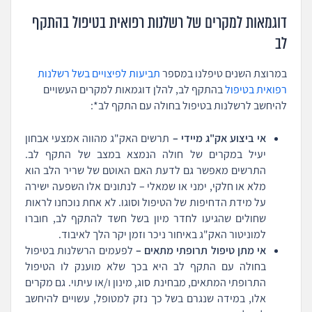
דוגמאות למקרים של רשלנות רפואית בטיפול בהתקף
לב
במרוצת השנים טיפלנו במספר
תביעות לפיצויים בשל רשלנות
רפואית בטיפול
בהתקף לב, להלן דוגמאות למקרים העשויים
להיחשב לרשלנות בטיפול בחולה עם התקף לב*:
אי ביצוע אק"ג מיידי –
תרשים האק"ג מהווה אמצעי אבחון
יעיל במקרים של חולה הנמצא במצב של התקף לב.
התרשים מאפשר גם לדעת האם האוטם של שריר הלב הוא
מלא או חלקי, ימני או שמאלי – לנתונים אלו השפעה ישירה
על מידת הדחיפות של הטיפול וסוגו. לא אחת נוכחנו לראות
שחולים שהגיעו לחדר מיון בשל חשד להתקף לב, חוברו
למוניטור האק"ג באיחור ניכר וזמן יקר הלך לאיבוד.
אי מתן טיפול תרופתי מתאים –
לפעמים הרשלנות בטיפול
בחולה עם התקף לב היא בכך שלא מוענק לו הטיפול
התרופתי המתאים, מבחינת סוג, מינון ו/או עיתוי. גם מקרים
אלו, במידה שנגרם בשל כך נזק למטופל, עשויים להיחשב