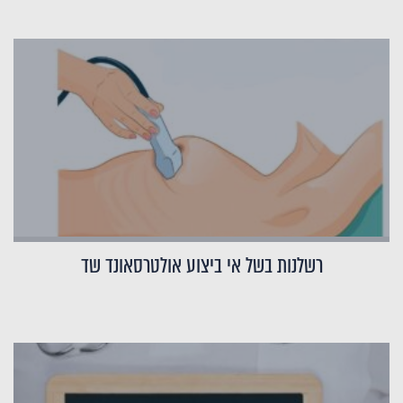
רשלנות בשל אי ביצוע אולטרסאונד שד