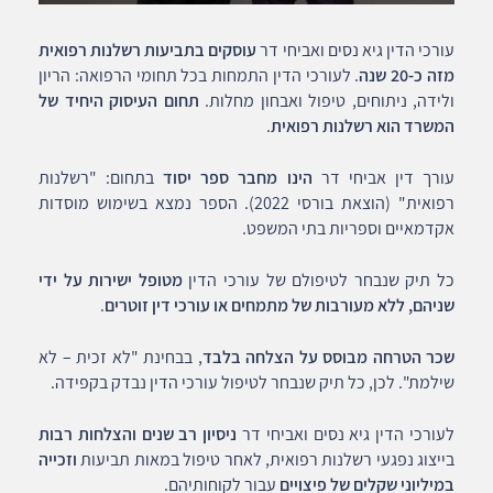
עורכי הדין גיא נסים ואביחי דר
עוסקים בתביעות רשלנות רפואית
מזה כ-20 שנה
. לעורכי הדין התמחות בכל תחומי הרפואה: הריון
ולידה, ניתוחים, טיפול ואבחון מחלות.
תחום העיסוק היחיד של
המשרד הוא רשלנות רפואית
.
עורך דין אביחי דר
הינו מחבר ספר יסוד
בתחום: "רשלנות
רפואית" (הוצאת בורסי 2022). הספר נמצא בשימוש מוסדות
אקדמאיים וספריות בתי המשפט.
כל תיק שנבחר לטיפולם של עורכי הדין
מטופל ישירות על ידי
שניהם, ללא מעורבות של מתמחים או עורכי דין זוטרים
.
שכר הטרחה מבוסס על הצלחה בלבד
, בבחינת "לא זכית – לא
שילמת". לכן, כל תיק שנבחר לטיפול עורכי הדין נבדק בקפידה.
לעורכי הדין גיא נסים ואביחי דר
ניסיון רב שנים והצלחות רבות
בייצוג נפגעי רשלנות רפואית, לאחר טיפול במאות תביעות
וזכייה
במיליוני שקלים של פיצויים
עבור לקוחותיהם.