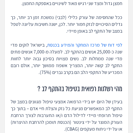
חמצן גדול ומצד שני רגיש מאוד לשינויים באספקת החמצן.
ככל שהחסימה של עורק כלילי (לבבי) נמשכת זמן רב יותר, כך
גדלים הסיכויים לנזק חמור יותר. לכן, ישנה חשיבות עליונה לטפל
במצב של התקף לב באופן מיידי.
לפי דוח של מרכז המחקר והמידע בכנסת
, בישראל לוקים מדי
שנה כ-25,000 אנשים בהתקף לב. למעלה מ-7,000 אנשים מתים
מדי שנה ממחלות לב. נשים מצויות בסיכון גבוה יותר לחוות
התקף לב קשה יותר, המצריך אשפוז ממושך יותר, אולם רובם
המכריע של התקפי הלב הם בקרב גברים (75%).
מהי רשלנות רפואית בטיפול בהתקף לב ?
בעידן של היום יש בידי הרפואה אמצעי טיפול מגוונים במצב של
התקף לב המאפשרים מניעת כל נזק והצלת חיי אדם – בתוך כך
טיפול תרופתי מיידי לדילול הדם ו/או התערבות לצורך הרחבת
העורק המוצר על ידי צינטור (הכנסת תומכן להרחבת ההיצרות)
או על ידי ניתוח מעקפים (CBAG).