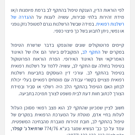
לפי הוראות הדין, הענקת טיפול בהתקף לב ברמת מיומנות ו/או
מידת זהירות בלתי סבירות, עשויה לענות על ה
הגדרה של
רשלנות רפואית
. במידה שבשל הרשלנות נגרם למטופל נזק גופני
או נפשי, ניתן לתבוע בשל כך פיצוי כספי.
קיימים פרוטוקולים שונים שהונפקו בדבר שרשרת הטיפול
במקרים של
התקף לב
, המקובלים ביותר הם אלו של האיגוד
האמריקאי ושל האיגוד האירופי. הפרת הוראות הפרוטוקול
בטיפול בחולה עם התקף לב, עשויה ללמד על רשלנות רפואית
בטיפול בהתקף לב. עורכי דין העוסקים בתביעות רשלנות
רפואית מצויים בקשרי עבודה עם מומחים רפואיים בעלי יכולת
לבחון האם הטיפול בהתקף הלב היה רשלני או סביר ובמידת
הצורך לכתוב חוות דעת לבית משפט לצורך תמיכה בתביעה.
חשוב לציין שמכיוון שהתקף לב הוא מצב רפואי מסוכן העלול
לעלות בחיי אדם, מוטלת על המערכת הרפואית במקרים של
טיפול בהתקף לב, חובת זהירות מוגברת מהבחינה המשפטית.
עמד על כך כב' הנשיא שמגר בע"א 774/76
שרתיאל נ' קפלר
,