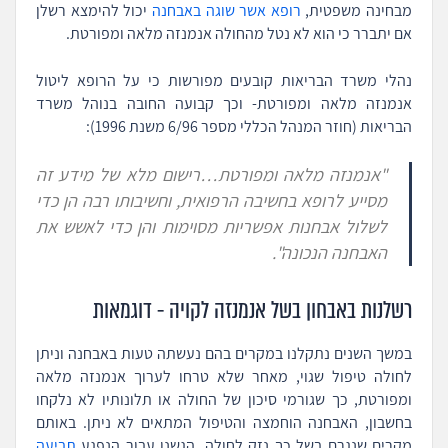
מבחינה משפטית,
רופא אשר שוגה באבחנה
יכול להימצא רשלן
אם יתברר כי הוא לא נטל מהחולה אנמנזה מלאה ומפורטת.
נהלי משרד הבריאות קובעים מפורשות כי על הרופא ליטול
אנמנזה מלאה ומפורטת- וכך קבועה החובה בנוהל משרד
הבריאות (חוזר המנהל הכללי מספר 6/96 משנת 1996):
"
אנמנזה מלאה ומפורטת
…רישום מלא של מידע זה
מסייע לרופא בחשיבה הרפואית, וחשיבותו רבה
הן כדי
לשלול אבחנות אפשריות מסוימות והן כדי לאשש את
האבחנה הנכונה
".
רשלנות באבחון בשל אנמנזה לקויה - דוגמאות
במשך השנים נתקלנו במקרים בהם נעשתה טעות באבחנה וניתן
לחולה טיפול שגוי, מאחר שלא טרחו לערוך אנמנזה מלאה
ומפורטת, כך שגורמי סיכון של החולה או תלונותיו לא נלקחו
בחשבון, האבחנה הוחמצה והטיפול המתאים לא ניתן. באותם
מקרים שנגרם בשל כך נזק לחולה, הגשנו עבור הנפגע
תביעה