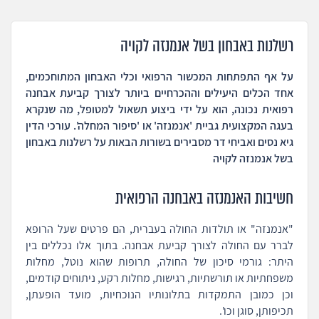
רשלנות באבחון בשל אנמנזה לקויה
על אף התפתחות המכשור הרפואי וכלי האבחון המתוחכמים,
אחד הכלים היעילים וההכרחיים ביותר לצורך קביעת אבחנה
רפואית נכונה, הוא על ידי ביצוע תשאול למטופל, מה שנקרא
בעגה המקצועית גביית 'אנמנזה' או 'סיפור המחלה'. עורכי הדין
גיא נסים ואביחי דר מסבירים בשורות הבאות על רשלנות באבחון
בשל אנמנזה לקויה
חשיבות האנמנזה באבחנה הרפואית
"אנמנזה" או תולדות החולה בעברית, הם פרטים שעל הרופא
לברר עם החולה לצורך קביעת אבחנה. בתוך אלו נכללים בין
היתר: גורמי סיכון של החולה, תרופות שהוא נוטל, מחלות
משפחתיות או תורשתיות, רגישות, מחלות רקע, ניתוחים קודמים,
וכן כמובן התמקדות בתלונותיו הנוכחיות, מועד הופעתן,
תכיפותן, סוגן וכו'.