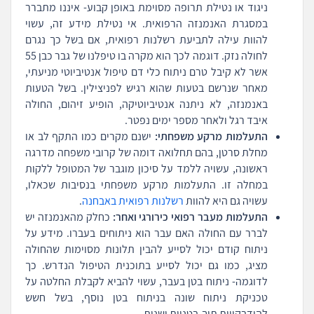
ניגוד או נטילת תרופה מסוימת באופן קבוע- איננו מתברר
במסגרת האנמנזה הרפואית. אי נטילת מידע זה, עשוי
להוות עילה לתביעת רשלנות רפואית, אם בשל כך נגרם
לחולה נזק. דוגמה לכך הוא מקרה בו טיפלנו של גבר כבן 55
אשר לא קיבל טרם ניתוח כלי דם טיפול אנטיביוטי מניעתי,
מאחר שנרשם בטעות שהוא רגיש לפניצילין. בשל הטעות
באנמנזה, לא ניתנה אנטיביוטיקה, הופיע זיהום, החולה
איבד רגל ולאחר מספר ימים נפטר.
התעלמות מרקע משפחתי:
ישנם מקרים כמו התקף לב או
מחלת סרטן, בהם תחלואה דומה של קרובי משפחה מדרגה
ראשונה, עשויה ללמד על סיכון מוגבר של המטופל ללקות
במחלה זו. התעלמות מרקע משפחתי בנסיבות שכאלו,
עשויה גם היא להוות
רשלנות רפואית באבחנה
.
התעלמות מעבר רפואי כירורגי ואחר:
כחלק מהאנמנזה יש
לברר עם החולה האם עבר הוא ניתוחים בעברו. מידע על
ניתוח קודם יכול לסייע להבין תלונות מסוימות שהחולה
מציג, כמו גם יכול לסייע בתוכנית הטיפול הנדרש. כך
לדוגמה- ניתוח בטן בעבר, עשוי להביא לקבלת החלטה על
טכניקת ניתוח שונה בניתוח בטן נוסף, בשל חשש
להידבקויות תוך-בטניות ישנות.