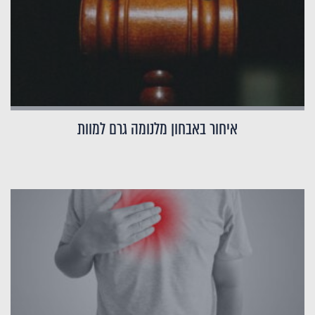
איחור באבחון מלנומה גרם למוות