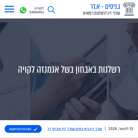
ג.ניסים - א.דר
לפנייה
בוואטסאפ
עורכי דין לרשלנות רפואית
תחומי עיסוק
מדריך רשלנות רפואית
תביעת רשלנות רפואית
רשלנות באבחון בשל אנמנזה לקויה
תביעות בתקשורת
אודות
צור קשר
15 לינואר, 2026
|
עורך דין גיא נסים ועורך דין אביחי דר
הצהרת מהימנות