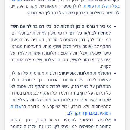
בשל רשלנות רפואית
. להלן מספר דוגמאות של מקרים העשויים
להיחשב לרשלנות באבחון בשל כשל בתהליך האנמנזה:
אי בירור גורמי סיכון למחלות לב וכלי דם בחולה עם חשד
למחלת לב ו/או כלי דם:
גורמי סיכון למחלות לב וכלי דם,
כמו יתר לחץ דם, כולסטרול וסכרת, קשורים עם הופעת
התקף לב (אוטם שריר הלב) ושבץ מוחי. התעלמות מגורמי
סיכון שכאלו, אצל חולה המציג תלונות העשויות ללמד על
אירוע לב או מוח למשל, מהווה רשלנות של נטילת אנמנזה
לקויה.
התעלמות מתלונות אופייניות:
תלונות מסוימות של החולה
עשויות ללמד על האבחנה הנכונה- כך לדוגמה חולה
המתלונן על כאבי חזה, עשוי לסבול מהתקף לב. אמנם לא
כל תלונה על לחץ בחזה תלמד על התקף לב, אולם במידה
שקדמו לאירוע לבבי תלונות מסוימות של חולה שלא זכו
להתייחסות ולא בוררו, יכול שייקבע כי מדובר ב
רשלנות
רפואית באבחון התקף לב
.
אלרגיה ורגישות:
לפעמים מידע חשוב, כגון רגישות
לחומרים מסוימים כמו פניצילין, כמו גם אלרגיה לחומר