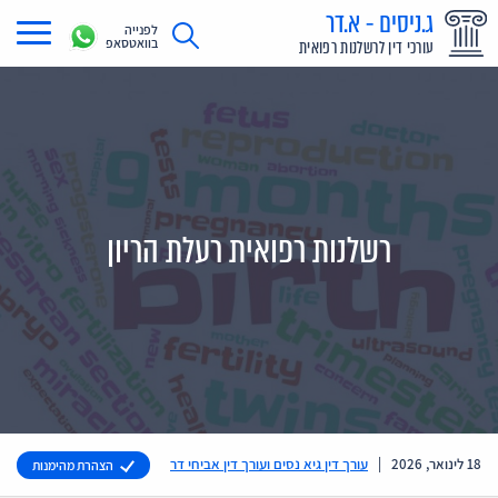
ג.ניסים - א.דר
לפנייה
בוואטסאפ
עורכי דין לרשלנות רפואית
תחומי עיסוק
מדריך רשלנות רפואית
תביעת רשלנות רפואית
רשלנות רפואית רעלת הריון
תביעות בתקשורת
אודות
צור קשר
18 לינואר, 2026
|
עורך דין גיא נסים ועורך דין אביחי דר
הצהרת מהימנות