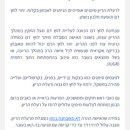
לרעלת הריון סימנים אופייניים הניתנים לאבחון בקלות: יתר לחץ
דם והופעת חלבון בשתן.
מבחינת לחץ דם הכוונה לעליית לחץ דם מעל התקין במהלך
ההריון עצמו, בשונה מאישה הסובלת מיתר לחץ דם כמחלה
כרונית עוד לפני ההריון. יתר לחץ הדם יכול להיות מאובחן
בבדיקה אקראית שנעשית לכל אישה הרה במהלך הריונה, או
בשל ממצאים בעובר כמו עיכוב בהתפתחות התוך רחמית
(IUGR).
לפעמים סימנים כמו בצקות (בידיים, בפנים, בקרסוליים) ועלייה
מהירה במשקל, ירמזו על לחץ דם גבוה ורעלת הריון.
גם כאבי ראש חזקים וממושכים, הפרעות בראייה או כאבים ברום
הבטן (מתחת לצלעות מימין) עלולים לרמז על רעלת הריון.
במידה שהאישה ההרה
לא מאובחנת בזמן
כסובלת מרעלת הריון,
מצבה עלול להידרדר עד כדי קריסה עם פגיעה בה ו/או בעובר.