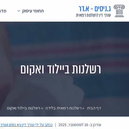
ג.ניסים - א.דר
תחומי עיסוק
מדרי
עורכי דין לרשלנות רפואית
רשלנות ביילוד ואקום
דף הבית
»
רשלנות רפואית בלידה
»
רשלנות ביילוד ואקום
עודכן ב-
16 לספטמבר, 2025
|
נכתב על ידי
עורך דין גיא נסים ועורך 