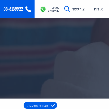
לפנייה
03-6139922
אודות
צור קשר
בוואטסאפ
הצהרת מהימנות