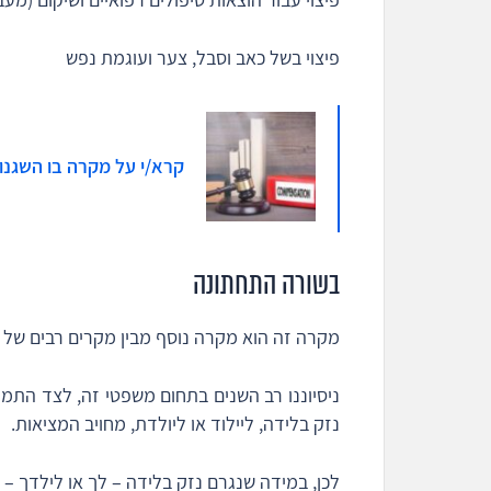
פיצוי בשל כאב וסבל, צער ועוגמת נפש
קרא/י על מקרה בו השגנו 560,000 ש"ח פיצוי בשל לידת ואקום רשלני
בשורה התחתונה
מקרה זה הוא מקרה נוסף מבין מקרים רבים של
ניסיוננו רב השנים בתחום משפטי זה, לצד התמח
נזק בלידה, ליילוד או ליולדת, מחויב המציאות.
לכן, במידה שנגרם נזק בלידה – לך או לילדך – 