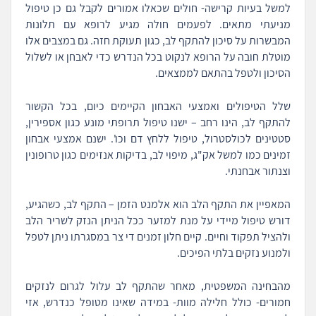
למשל בעיות קרישה- חולים שכאלו אמורים לקבל גם כן טיפול
מניעתי מתאים. לפעמים חולה מגיע לרופא עם תלונות
המבשרות על סיכון להתקף לב, כגון תעוקת חזה. גם במצבים אלו
מוטלת חובה על הרופא לנקוט בכל הנדרש כדי לאבחן או לשלול
הסיכון ולטפל בהתאם לממצאים.
שלל הטיפולים ואמצעי האבחון הקיימים כיום, בכל הקשור
להתקף לב, הינו רחב – ישנו טיפול תרופתי מונע כגון אספירין,
סטטינים לכולסטרול, טיפול ללחץ דם וכו'. ישנם אמצעי אבחון
זמינים כמו למשל אק"ג, מיפוי לב, בדיקות אנזימים כגון טרופונין
וצנתור אבחנתי.
המאפיין את התקף הלב הוא אלמנט הזמן – התקף לב, כשהגיע,
דורש טיפול מיידי על מנת למזער ככל הניתן הנזק לשריר הלב
ולהציל תפקוד וחיים. קיים חלון זמנים די צר במסגרתו ניתן לטפל
ולמנוע נזקים בלתי הפיכים.
מהבחינה המשפטית, מאחר שהתקף לב עלול לגרום לנזקים
חמורים- כולל חלילה מוות- במידה שאינו מטופל כנדרש, אזי