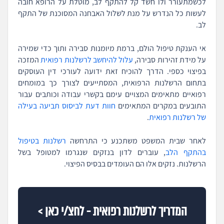
לכשמתעורר ולו חשד קל להתקף לב, מוטלת על הרופא חובה
לעשות כל הנדרש על מנת לשלול האבחנה המסוכנת של התקף
לב.
אי הענקת טיפול הולם, ברמת מיומנות סבירה ותוך כדי שמירה
על מידת זהירות סבירה,
עלול להיחשב לרשלנות רפואית
המזכה
בפיצוי כספי. הדרך להוכיח זאת ידועה לעורכי דין העוסקים
בתחום הרשלנות הרפואית, המסתייעים לצורך כך במומחים
רפואיים מתאימים המצויים עימם בקשרי עבודה וכותבים עבור
התובעים במקרים המתאימים
חוות דעת לביסוס תביעה בעילה
של רשלנות רפואית
.
לאחר שבית המשפט משתכנע כי התרחשה
רשלנות בטיפול
בהתקף הלב
, עוברים לדון בנזקים שנגרמו למטופל בשל
הרשלנות. נזקים אלו הם העומדים בבסיס הפיצוי.
המדריך לרשלנות רפואית - לחצ/י כאן >