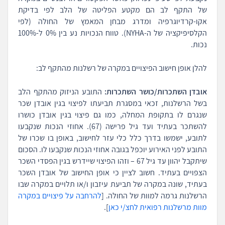
של התקף לב הם מקטע הפליטה של הלב לפי בדיקת
אקו-קרדיוגרפיה ומדרג מבחן המאמץ של החולה (לפי
הקלסיפיקציה של ה-NYHA). טווח הנכויות נע בין 0% ל-100%
נכות.
להלן אופן חישוב הפיצויים במקרה של רשלנות מהתקף לב:
אובדן השתכרות/כושר השתכרות:
התובע הניזוק מהתקף הלב
בשל הרשלנות, זכאי במסגרת תביעתו לפיצוי בגין אובדן שכר
שנגרם לו בתקופת המחלה, כמו גם פיצוי בגין אובדן כושרו
להשתכר בעתיד ועד גיל פרישה (67). אחוזי הנכות שנקבעו
לתובע, ישמשו בדרך כלל כלי עזר לחישוב, באופן בו שכרו של
התובע לפני האירוע יוכפל בגובה אחוזי הנכות שנקבעו לו. הסכום
שיתקבל יהוון עד גיל 67 – וזהו הפיצוי שיידרש בגין הפסדי השכר
הצפויים בעתיד. חשוב לציין כי אופן החישוב של אובדן השכר
בעתיד, שונה במקרה של תביעת עיזבון ו/או תלויים במקרה שבו
הרשלנות גרמה למוות של החולה. [
להרחבה על פיצויים במקרה
מוות מרשלנות רפואית לחצ/י כאן
].