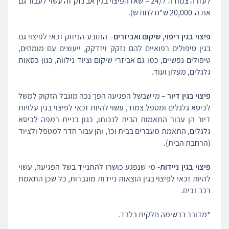
לעזרה צמודה 24/7 – שאז הפיצוי בגין אב נזק זה עשוי לעבור גם
את ה-20,000 ש"ח לחודש).
פיצוי בגין ריפוי, שיקום ואביזרים
– התובע-הניזוק זכאי לפיצוי גם
בגין טיפולים רפואיים להם נזקק ויזדקק, ייעוצים עם מומחים,
טיפולים נפשיים, כמו גם אביזרי שיקום וציוד נילווה, כגון כסאות
גלגלים, מעלון ועוד.
פיצוי בגין דיור
– מי שבשל הפגיעה הפך נכה מוגבל הזקוק למשל
לכיסא גלגלים ומטפל צמוד, עשוי להיות זכאי לפיצוי בגין עלויות
דיור הן עבור התאמות הבית לנכותו, כגון בניית רמפה לכיסא
גלגלים, התאמת מעברים בבית וכו', והן עבור חדר למטפל ולציוד
(הרחבת הבית).
פיצוי בגין ניידות-
מי שנפגע כושרו להתנייד בשל הפגיעה, עשוי
להיות זכאי לפיצוי בגין הוצאות ניידות מוגברות, כל שכן התאמת
רכב נכים.
*מדובר ברשימה חלקית בלבד.