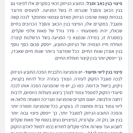
פיצוי בגין כאב וסבל:
התובע הניזוק זכאי במקרים אלו לפיצוי גם
בגין הכאב והסבל שנגרמו לו בשל הפגיעה. לפעמים מדובר
בנכויות קשות שהפכו הניזוק מאדם עצמאי ומתפקד לנכה קשה
ומוגבל. במקרים אלו, הפיצוי בגין הכאב והסבל הכרוכים בחיים
שכאלו, יהיה משמעותי – סדר גודל של מאות אלפי שקלים.
במסגרת זו, במידה שנמצא כי הפגיעה בשל הרשלנות קיצרה
תוחלת חייו הצפויה של הניזוק-התובע, ייפסק סכום כסף נוסף
בגין אובדן שנות החיים. ככל שמדובר ביותר שנות חיים שאבדו,
כך ייפסק יותר בגין קיצור תוחלת החיים.
פיצוי בגין ליווי וסיעוד-
יש והפגיעה הלבבית הפכה התובע-הניזוק
לנכה מוגבל הזקוק לעזרה. הצורך בעזרה יכול להיות בקניות,
ניקיון, בישול וכדומה. כמו כן, יש מי שהפגיעה הפכה אותו לנכה
סיעודי הזקוק למטפל צמוד לצורך ביצוע פעולות היומיום, לרבות
רחצה והלבשה. ישנם מקרים שהפגיעה מצריכה השגחה מלאה או
ליווי צמוד בבית ומחוצה לו. בעקרון, ככל שהפגיעה חמורה יותר
והפכה התובע-הניזוק למוגבל יותר, כך ייפסק פיצוי גבוה יותר
בגין אב נזק זה. עקרונית, הפיצויים נעים בטווח של מאות שקלים
לשבוע ועד עשרות אלפי שקלים לחודש (כמו למשל לאדם הזקוק