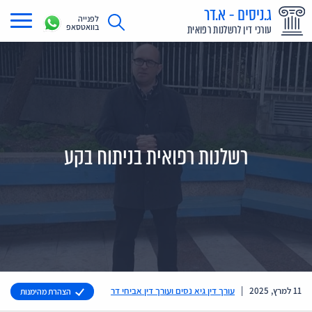
ג.ניסים - א.דר
לפנייה
בוואטסאפ
עורכי דין לרשלנות רפואית
תחומי עיסוק
מדריך רשלנות רפואית
תביעת רשלנות רפואית
רשלנות רפואית בניתוח בקע
תביעות בתקשורת
אודות
צור קשר
11 למרץ, 2025
|
עורך דין גיא נסים ועורך דין אביחי דר
הצהרת מהימנות